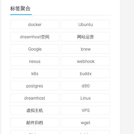
标签聚合
docker
Ubuntu
dreamhost空间
网站运营
Google
brew
nexus
webhook
k8s
buildx
postgres
d90
dreamhost
Linux
虚拟主机
VPS
邮件归档
wget