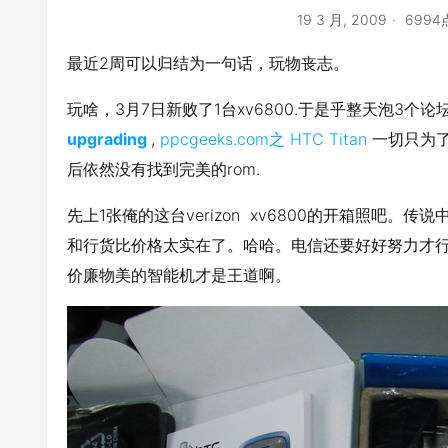
19 3 月, 2009
699
最近2周可以归结为一句话，玩物丧志。
玩啥，3月7日新败了1台xv6800.于是乎整天泡3个论坛。
upgrading
,
ppcgeeks.com之
HTC Titan
一切只为了
后依然没有找到完美的rom.
先上1张俺的这台verizon xv6800的开箱照吧。
和行货比价格太实在了。哈哈。电信还要好好努力才行啊。抓紧
价廉物美的智能机才是王道啊。