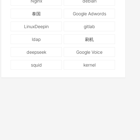
Nginx
debian
泰国
Google Adwords
LinuxDeepin
gitlab
ldap
刷机
deepseek
Google Voice
squid
kernel