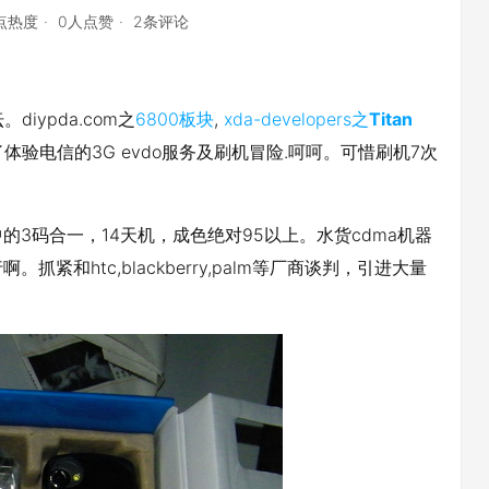
4点热度
0人点赞
2条评论
diypda.com之
6800板块
,
xda-developers之
Titan
体验电信的3G evdo服务及刷机冒险.呵呵。可惜刷机7次
传说中的3码合一，14天机，成色绝对95以上。水货cdma机器
和htc,blackberry,palm等厂商谈判，引进大量