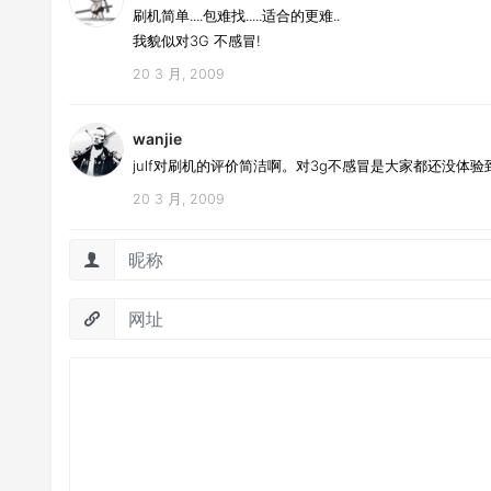
刷机简单....包难找.....适合的更难..
我貌似对3G 不感冒!
20 3 月, 2009
wanjie
julf对刷机的评价简洁啊。对3g不感冒是大家都还没体
20 3 月, 2009