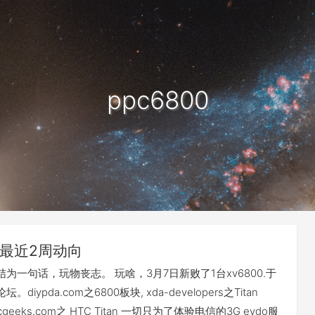
ppc6800
最近2周动向
为一句话，玩物丧志。 玩啥，3月7日新败了1台xv6800.于
diypda.com之6800板块, xda-developers之Titan
 ppcgeeks.com之 HTC Titan 一切只为了体验电信的3G evdo服