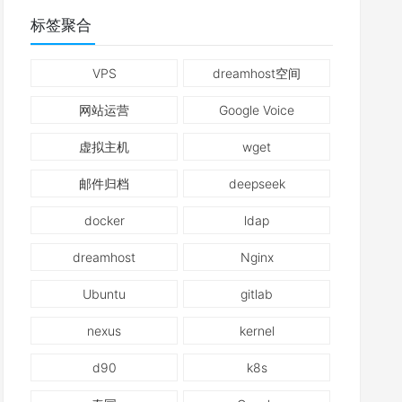
标签聚合
VPS
dreamhost空间
网站运营
Google Voice
虚拟主机
wget
邮件归档
deepseek
docker
ldap
dreamhost
Nginx
Ubuntu
gitlab
nexus
kernel
d90
k8s