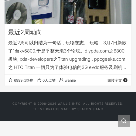
最近2周动向
最近2周可以归结为一句话，玩物丧志。 玩啥，3月7日新败
了1台xv6800.于是乎整天泡3个论坛。diypda.com之6800
板块, xda-developers之Titan upgrading , ppcgeeks.com
之 HTC Titan 一切只为了体验电信的3G evdo服务及刷机冒
险.呵呵。可惜刷机7次后依然没有找到完美的rom.
6999点热度
0人点赞
wanjie
阅读全文
COPYRIGHT © 2008-2026 WANJIE.INFO. ALL RIGHTS RESERVED.
THEME
KRATOS
MADE BY
SEATON JIANG