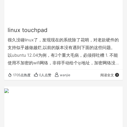
linux touchpad
很久没碰linux了，发现现在的系统除了花哨，对老款硬件的
支持似乎越做越烂,以前的版本没有遇到下面的这些问题。
以ubuntu 12.04为例，有2个重大毛病，必须得吐槽 1. 不能
使用不加密的wifi网络，非得手动给个ip地址，加密网络没
有遇到这个问题。这个问题害我重装了3次，家里无线是
1705点热度
0人点赞
wanjie
阅读全文
mac 地址绑定的，没有加密：） 后来手机开了热点才证实
这个问题。网上好像有人反馈过了。 2. 2007年老本本的触
摸板无法使用，本本品牌就不说了，查了下，当时用的厂商
也不少，触摸板是 alps出的，看了windows下的驱动i…