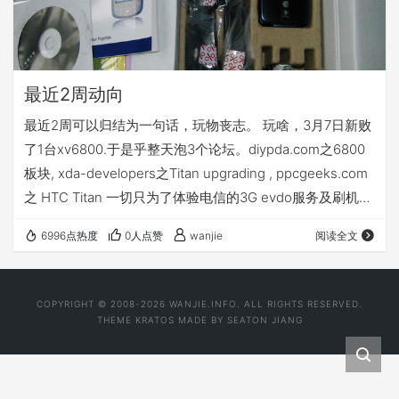
最近2周动向
最近2周可以归结为一句话，玩物丧志。 玩啥，3月7日新败
了1台xv6800.于是乎整天泡3个论坛。diypda.com之6800
板块, xda-developers之Titan upgrading , ppcgeeks.com
之 HTC Titan 一切只为了体验电信的3G evdo服务及刷机冒
险.呵呵。可惜刷机7次后依然没有找到完美的rom.
6996点热度
0人点赞
wanjie
阅读全文
COPYRIGHT © 2008-2026 WANJIE.INFO. ALL RIGHTS RESERVED.
THEME
KRATOS
MADE BY
SEATON JIANG