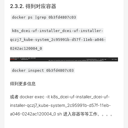
2.3.2.
得到对应容器
docker ps |grep 0b3fd4807c03
k8s_dcei-uf-installer_dcei-uf-installer-
qczj7_kube-system_2c95991b-d57f-11eb-a046-
0242ac120004_0
docker inspect 0b3fd4807c03
得到更多信息
或者 docker exec -it k8s_dcei-uf-installer_dcei-uf-
installer-qczj7_kube-system_2c95991b-d57f-11eb-
a046-0242ac120004_0 sh 进入容器等等工作。。。。