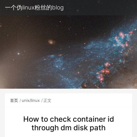
一个伪linux粉丝的blog
首页
unix/linux
正文
How to check container id
through dm disk path