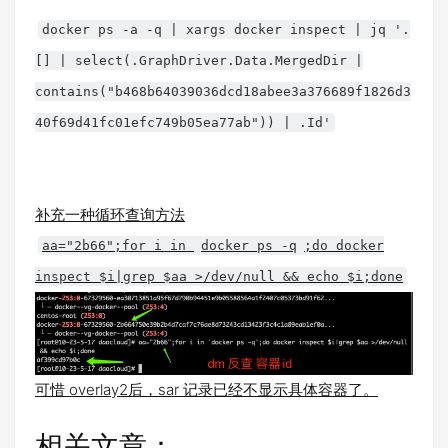
docker ps -a -q | xargs docker inspect | jq '.
[] | select(.GraphDriver.Data.MergedDir |
contains("b468b64039036dcd18abee3a376689f1826d3
40f69d41fc01efc749b05ea77ab")) | .Id'
补充一种循环查询方法
aa="2b66";for i in
docker ps -q
;do docker
inspect $i|grep $aa >/dev/null && echo $i;done
可惜 overlay2后，sar 记录已经不显示具体容器了。
相关文章：