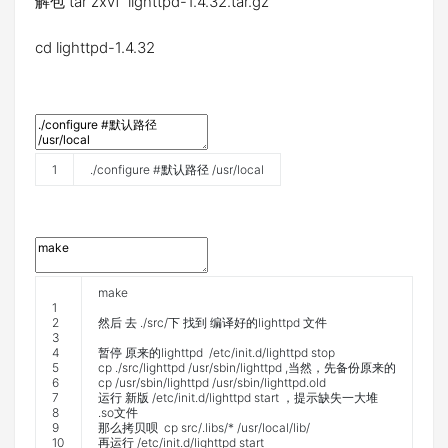
解包 tar zxvf lighttpd-1.4.32.tar.gz
cd lighttpd-1.4.32
1
.
/
configure
#默认路径 /usr/local
make
1
2
然后
去
.
/
src
/
下
找到
编译好的
lighttpd
文件
3
4
暂停
原来的
lighttpd
/
etc
/
init
.
d
/
lighttpd
stop
5
cp
.
/
src
/
lighttpd
/
usr
/
sbin
/
lighttpd
,
当然，先备份原来的
6
cp
/
usr
/
sbin
/
lighttpd
/
usr
/
sbin
/
lighttpd
.
old
7
运行
新版
/
etc
/
init
.
d
/
lighttpd
start
，提示缺失一大堆
8
.
so
文件
9
那么拷贝呗
cp
src
/
.
libs
/
*
/
usr
/
local
/
lib
/
10
再运行
/
etc
/
init
.
d
/
lighttpd
start