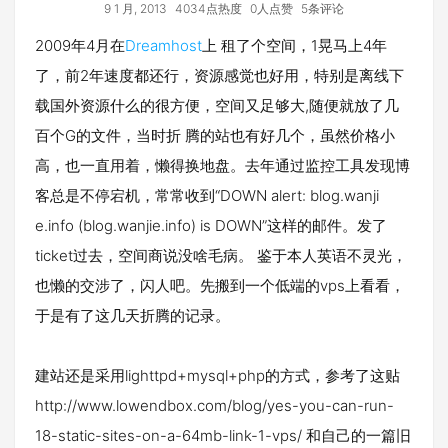
9 1 月, 2013
4034点热度
0人点赞
5条评论
2009年4月在
Dreamhost
上 租了个空间，1晃马上4年
了，前2年速度都还行，资源感觉也好用，特别是离线下
载国外资源什么的很方便，空间又足够大,随便就放了几
百个G的文件，当时折 腾的站也有好几个，虽然价格小
高，也一直用着，懒得换地盘。去年通过监控工具发现博
客总是不停宕机，常常收到“DOWN alert: blog.wanji
e.info (blog.wanj
ie.info) is DOWN”这样的邮件。发了
ticket过去，空间商说没啥毛病。 鉴于本人英语不灵光，
也懒的交涉了，闪人吧。先搬到一个低端的vps上看看，
于是有了这几天折腾的记录。
建站还是采用lighttpd+mysql+php的方式，参考了这贴
http://www.lowendbox.com/blog/yes-you-can-run-
18-static-sites-on-a-64mb-link-1-vps/ 和自己的一篇旧