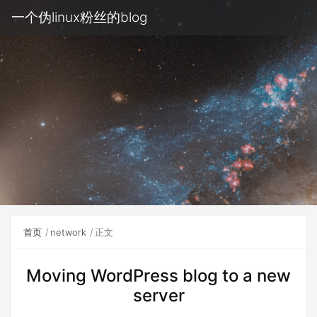
一个伪linux粉丝的blog
首页
network
正文
Moving WordPress blog to a new
server