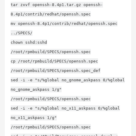
tar zxvf openssh-8.4p1.tar.gz openssh-
8.4p1/contrib/redhat/openssh.spec
mv openssh-8.4p1/contrib/redhat/openssh.spec
../SPECS/
chown sshd:sshd
/root/rpmbuild/SPECS/openssh.spec
cp /root/rpmbuild/SPECS/openssh.spec
/root/rpmbuild/SPECS/openssh.spec_def
sed -i -e "s/%global no_gnome_askpass 0/%global
no_gnome_askpass 1/g"
/root/rpmbuild/SPECS/openssh.spec
sed -i -e "s/%global no_x11_askpass 0/%global
no_x11_askpass 1/g"
/root/rpmbuild/SPECS/openssh.spec