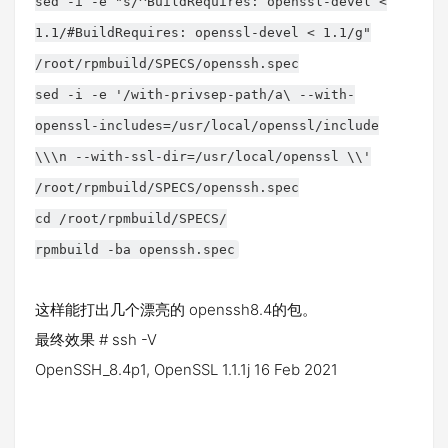
sed -i -e "s/^BuildRequires: openssl-devel <
1.1/#BuildRequires: openssl-devel < 1.1/g"
/root/rpmbuild/SPECS/openssh.spec
sed -i -e '/with-privsep-path/a\ --with-
openssl-includes=/usr/local/openssl/include
\\\n --with-ssl-dir=/usr/local/openssl \\'
/root/rpmbuild/SPECS/openssh.spec
cd /root/rpmbuild/SPECS/
rpmbuild -ba openssh.spec
这样能打出几个漂亮的 openssh8.4的包。
最终效果 # ssh -V
OpenSSH_8.4p1, OpenSSL 1.1.1j 16 Feb 2021