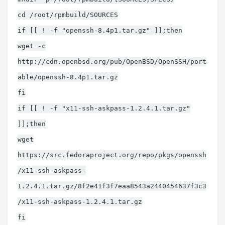
cd /root/rpmbuild/SOURCES
if [[ ! -f "openssh-8.4p1.tar.gz" ]];then
wget -c
http://cdn.openbsd.org/pub/OpenBSD/OpenSSH/port
able/openssh-8.4p1.tar.gz
fi
if [[ ! -f "x11-ssh-askpass-1.2.4.1.tar.gz"
]];then
wget
https://src.fedoraproject.org/repo/pkgs/openssh
/x11-ssh-askpass-
1.2.4.1.tar.gz/8f2e41f3f7eaa8543a2440454637f3c3
/x11-ssh-askpass-1.2.4.1.tar.gz
fi