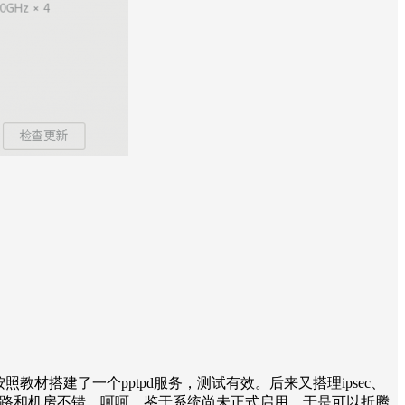
n ,按照教材搭建了一个pptpd服务，测试有效。后来又搭理ipsec、
天，证明线路和机房不错。呵呵。鉴于系统尚未正式启用，于是可以折腾