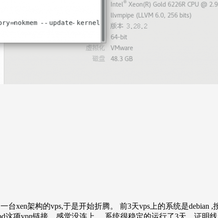
弄了一台xen架构的vps,于是开始折腾。 前3天vps上的系统是debia
然有l2tpd这项vpn链接，感觉没连上。 系统很稳定的运行了3