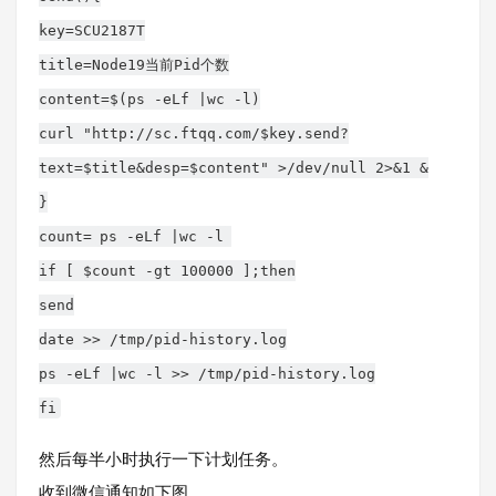
key=SCU2187T
title=Node19当前Pid个数
content=$(ps -eLf |wc -l)
curl "http://sc.ftqq.com/$key.send?
text=$title&desp=$content" >/dev/null 2>&1 &
}
count=
ps -eLf |wc -l
if [ $count -gt 100000 ];then
send
date >> /tmp/pid-history.log
ps -eLf |wc -l >> /tmp/pid-history.log
fi
然后每半小时执行一下计划任务。
收到微信通知如下图