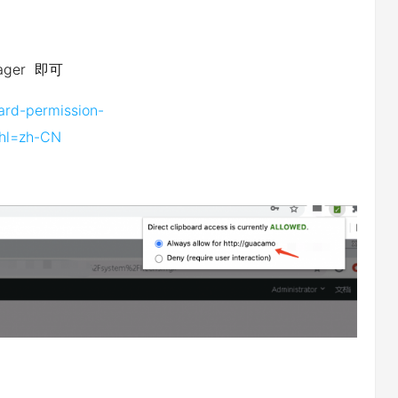
ager 即可
ard-permission-
?hl=zh-CN