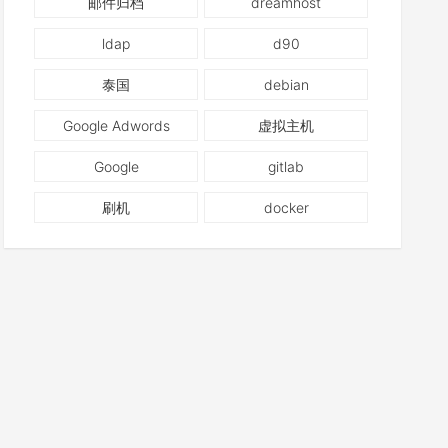
邮件归档
dreamhost
ldap
d90
泰国
debian
Google Adwords
虚拟主机
Google
gitlab
刷机
docker