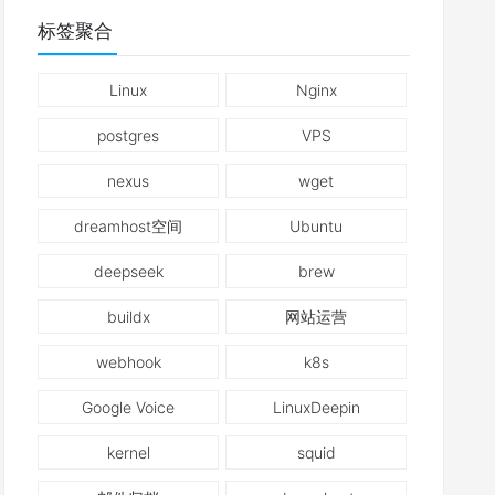
标签聚合
Linux
Nginx
postgres
VPS
nexus
wget
dreamhost空间
Ubuntu
deepseek
brew
buildx
网站运营
webhook
k8s
Google Voice
LinuxDeepin
kernel
squid