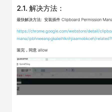
2.1.
解决方法：
最快解决方法: 安装插件 Clipboard Permission Man
https://chrome.google.com/webstore/detail/clipbo
mana/ipbhneeanpgkaleihlknhjiaamobkceh/related
装完，同意 allow