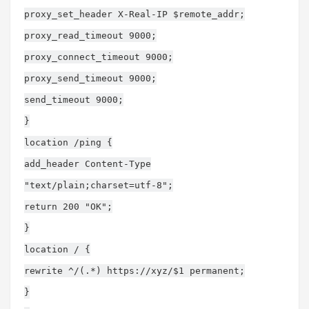
proxy_set_header X-Real-IP $remote_addr;
proxy_read_timeout 9000;
proxy_connect_timeout 9000;
proxy_send_timeout 9000;
send_timeout 9000;
}
location /ping {
add_header Content-Type
"text/plain;charset=utf-8";
return 200 "OK";
}
location / {
rewrite ^/(.*) https://xyz/$1 permanent;
}