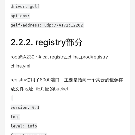
driver: gelf
options:
gelf-address: udp://A172:12202
2.2.2.
registry部分
root@A230:~# cat registry_china_prod/registry-
china.yml
registry使用了6000端口，主要是指向一个某云的镜像存
放文件地址 file对应的bucket
version: 0.1
log:
level: info