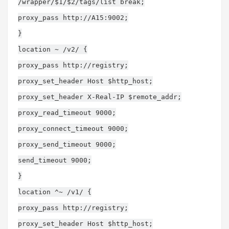
/wrapper/$1/$2/tags/list break;
proxy_pass http://A15:9002;
}
location ~ /v2/ {
proxy_pass http://registry;
proxy_set_header Host $http_host;
proxy_set_header X-Real-IP $remote_addr;
proxy_read_timeout 9000;
proxy_connect_timeout 9000;
proxy_send_timeout 9000;
send_timeout 9000;
}
location ^~ /v1/ {
proxy_pass http://registry;
proxy_set_header Host $http_host;