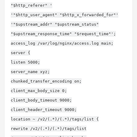
"$http_referer" '
'"$http_user_agent" "$http_x_forwarded_for"'
'"$upstream_addr" "$upstream_status"
"$upstream_response_time" "$request_time"';
access_log /var/log/nginx/access.log main;
server {
listen 5000;
server_name xyz;
chunked_transfer_encoding on;
client_max_body_size 0;
client_body_timeout 9000;
client_header_timeout 9000;
location ~ /v2/(.*)/(.*)/tags/list {
rewrite /v2/(.*)/(.*)/tags/list