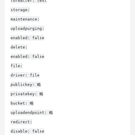
formatter: text
storage:
maintenance:
uploadpurging:
enabled: false
delete:
enabled: false
file:
driver: file
publickey: 略
privatekey: 略
bucket: 略
uploadendpoint: 略
redirect:
disable: false