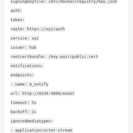
signingkeyfile: /etc/docker/registry/key.json
auth:
token:
realm: https://xyz/auth
service: xyz
issuer: hub
rootcertbundle: /key-pair/public.cert
notifications:
endpoints:
- name: A_notify
url: http://A239:4000/event
timeout: 5s
backoff: 1s
ignoredmediatypes:
- application/octet-stream