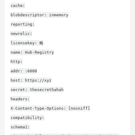
cache:
blobdescriptor: inmemory
reporting:
newrelic:
licensekey: 略
name: Hub-Registry
http:
addr: :6000
host: https://xyz
secret: thesecrethahah
headers:
X-Content-Type-Options: [nosniff]
compatibility:
schema1: