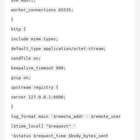
use epoll;
worker_connections 65535;
}
http {
include mime.types;
default_type application/octet-stream;
sendfile on;
keepalive_timeout 900;
gzip on;
upstream registry {
server 127.0.0.1:6000;
}
log_format main '$remote_addr - $remote_user
[$time_local] "$request" '
'$status $request_time $body_bytes_sent