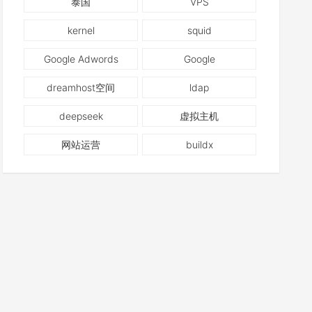
泰国
VPS
kernel
squid
Google Adwords
Google
dreamhost空间
ldap
deepseek
虚拟主机
网站运营
buildx