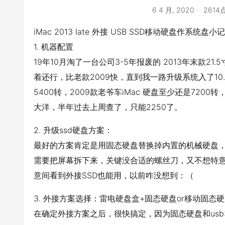
6 4 月, 2020
2614
iMac 2013 late 外接 USB SSD移动硬盘作系统盘小记
1. 机器配置
19年10月淘了一台公司3-5年报废的 2013年末款21.5寸
着还行，比老款2009快，直到我一路升级系统入了10.
5400转，2009款老爷车iMac 硬盘至少还是720
大洋，半年过去上周查了，只能2250了。
2. 升级ssd硬盘方案：
最好的方案肯定是用固态硬盘替换掉内置的机械硬盘
需要把屏幕拆下来，关键没合适的螺丝刀，又不想特
意间看到外接SSD也能用，以前咋没想到：（
3. 外接方案选择：雷电硬盘盒+固态硬盘or移动固态硬
在确定外接方案之后，很快搞定，因为固态硬盘和usb