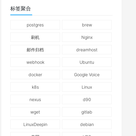
标签聚合
postgres
brew
刷机
Nginx
邮件归档
dreamhost
webhook
Ubuntu
docker
Google Voice
k8s
Linux
nexus
d90
wget
gitlab
LinuxDeepin
debian