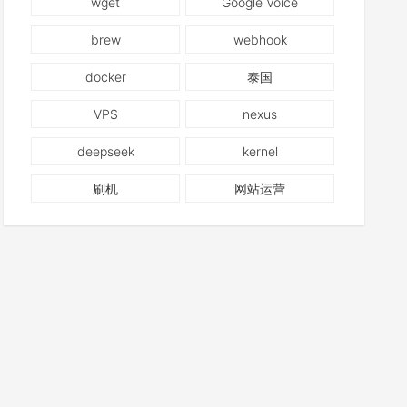
wget
Google Voice
brew
webhook
docker
泰国
VPS
nexus
deepseek
kernel
刷机
网站运营