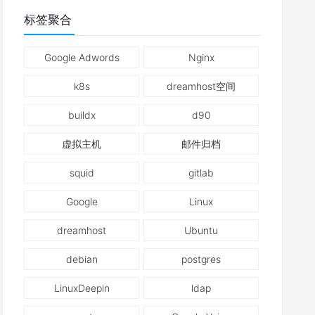
标签聚合
Google Adwords
Nginx
k8s
dreamhost空间
buildx
d90
虚拟主机
邮件归档
squid
gitlab
Google
Linux
dreamhost
Ubuntu
debian
postgres
LinuxDeepin
ldap