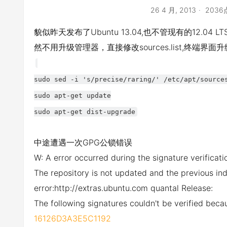
26 4 月, 2013
203
貌似昨天发布了Ubuntu 13.04,也不管现有的12.0
然不用升级管理器，直接修改sources.list,终端界面
sudo sed -i 's/precise/raring/' /etc/apt/source
sudo apt-get update
sudo apt-get dist-upgrade
中途遭遇一次GPG公锁错误
W: A error occurred during the signature verificati
The repository is not updated and the previous ind
error:http://extras.ubuntu.com quantal Release:
The following signatures couldn't be verified bec
16126D3A3E5C1192