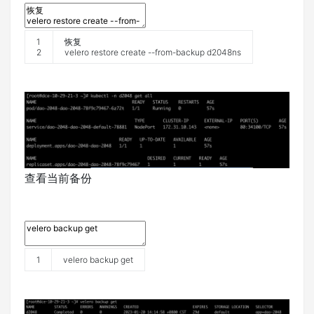
1
恢复
2
velero
restore
create
--
from
-
backup
d2048ns
查看当前备份
1
velero
backup
get