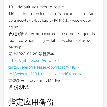
1.9 --default-volumes-to-restic
1.10.1 --default-volumes-to-fs-backup ，--default-
volumes-to-fs-backup 还必须带上 --use-node-
agent
否则报错 An error occurred: --use-node-agent is
required when using --default-volumes-to-fs-
backup
截止2023-01-20 最新版本
https://github.com/vmware-
tanzu/velero/releases/download/v1.10.1-
rc.1/velero-v1.10.1-rc.1-linux-amd64.tar.gz
或镜像 velero/velero:v1.10.1-rc.1
备份测试
指定应用备份