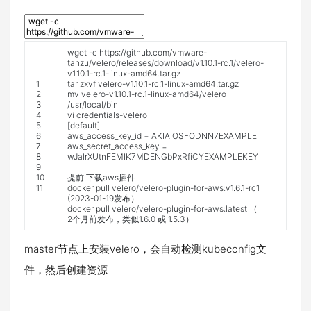
wget
-
c
https
:
//github.com/vmware-
tanzu/velero/releases/download/v1.10.1-rc.1/velero-
v1.10.1-rc.1-linux-amd64.tar.gz
1
tar
zxvf
velero
-
v1
.
10.1
-
rc
.
1
-
linux
-
amd64
.
tar
.
gz
2
mv
velero
-
v1
.
10.1
-
rc
.
1
-
linux
-
amd64
/
velero
3
/
usr
/
local
/
bin
4
vi
credentials
-
velero
5
[
default
]
6
aws_access_key_id
=
AKIAIOSFODNN7EXAMPLE
7
aws_secret_access_key
=
8
wJalrXUtnFEMIK7MDENGbPxRfiCYEXAMPLEKEY
9
10
提前
下载
aws
插件
11
docker
pull
velero
/
velero
-
plugin
-
for
-
aws
:
v1
.
6.1
-
rc1
(
2023
-
01
-
19
发布）
docker
pull
velero
/
velero
-
plugin
-
for
-
aws
:
latest
（
2
个月前发布，类似
1.6.0
或
1.5.3
）
master节点上安装velero，会自动检测kubeconfig文
件，然后创建资源