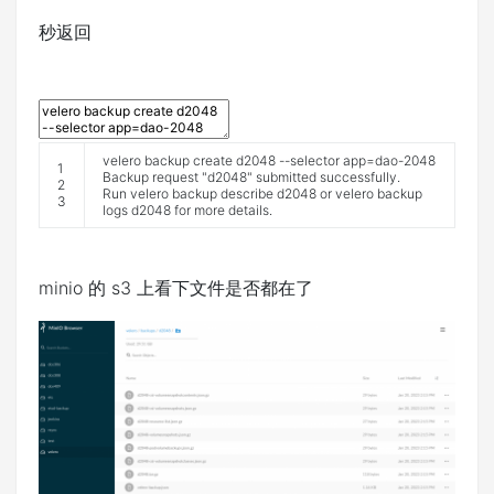
秒返回
velero
backup
create
d2048
--
selector
app
=
dao
-
2048
1
Backup
request
"d2048"
submitted
successfully
.
2
Run
velero
backup
describe
d2048
or
velero
backup
3
logs
d2048
for
more
details
.
minio 的 s3 上看下文件是否都在了