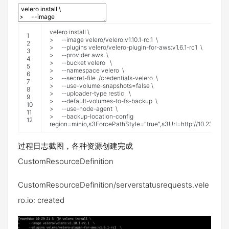
velero
install
\
1
>
--
image
velero
/
velero
:
v1
.
10.1
-
rc
.
1
\
2
>
--
plugins
velero
/
velero
-
plugin
-
for
-
aws
:
v1
.
6.1
-
rc1
\
3
>
--
provider
aws
\
4
>
--
bucket
velero
\
5
>
--
namespace
velero
\
6
>
--
secret
-
file
.
/
credentials
-
velero
\
7
>
--
use
-
volume
-
snapshots
=
false
\
8
>
--
uploader
-
type
restic
\
9
>
--
default
-
volumes
-
to
-
fs
-
backup
\
10
>
--
use
-
node
-
agent
\
11
>
--
backup
-
location
-
config
12
region
=
minio
,
s3ForcePathStyle
=
"true"
,
s3Url
=
http
:
//10.23.13.1
过程日志截图，各种资源创建完成
CustomResourceDefinition
CustomResourceDefinition/serverstatusrequests.vele
ro.io: created