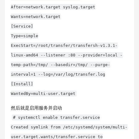
After=network.target syslog.target
Wants=network.target
[Service]
Type=simple
ExecStart=/root/transfer/transfersh-v1.3.1-
linux-amd64 --listener :80 --provider=local -
temp-path=/tmp/ --basedir=/tmp/ --purge-
interval=1 --log=/var/log/transfer.log
[Install]
WantedBy=multi-user.target
然后就是启用服务并启动
# systemctl enable transfer.service
Created symlink from /etc/systemd/system/multi-
user.target.wants/transfer.service to