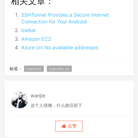
相关文章：
SSHTunnel Provides a Secure Internet
Connection for Your Android
bwbar
Amazon EC2
Azure cni No available addresses
标签：
transfer
transfer.sh
wanjie
这个人很懒，什么都没留下
点赞