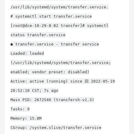
/usr/lib/systemd/system/transfer.service.
# systemctl start transfer.service
[root@dce-10-29-8-82 transfer]# systemctl
status transfer.service
● transfer.service - transfer service
Loaded: loaded
(/usr/lib/systemd/system/transfer.service;
enabled; vendor preset: disabled)
Active: active (running) since 四 2022-05-19
20:52:10 CST; 7s ago
Main PID: 2672540 (transfersh-v1.3)
Tasks: 9
Memory: 15.8M
CGroup: /system.slice/transfer.service