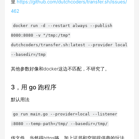
里
https://github.com/dutchcoders/transfer.sh/issues/
462
docker run -d --restart always --publish
8080:8080 -v "/tmp:/tmp"
dutchcoders/transfer.sh:latest --provider local
--basedir=/tmp
其他参数好像和docker这边不匹配，不研究了。
3，用 go 跑程序
默认用法
go run main.go --provider=local --listener
:8080 --temp-path=/tmp/ --basedir=/tmp/
传文件，当然得https咯，加上证书和空间提供商的玩法