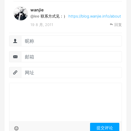
wanjie
@lee
联系方式见：）
https://blog.wanjie.info/about
19 8 月, 2011
回复