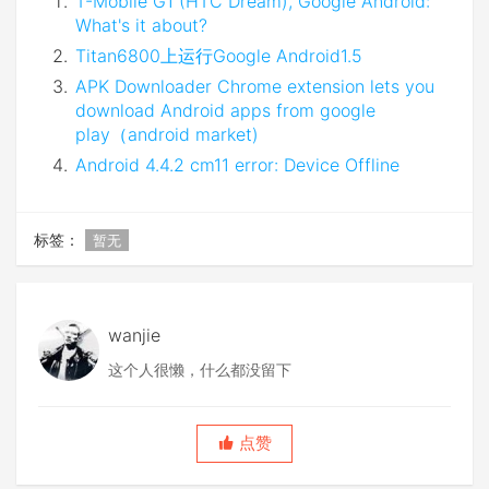
T-Mobile G1 (HTC Dream), Google Android:
What's it about?
Titan6800上运行Google Android1.5
APK Downloader Chrome extension lets you
download Android apps from google
play（android market)
Android 4.4.2 cm11 error: Device Offline
标签：
暂无
wanjie
这个人很懒，什么都没留下
点赞