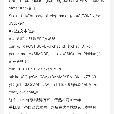
URL="https://api.telegram.org/bot${TOKEN}/sendMes
sage" #api接口
StickerUrl="https://api.telegram.org/bot${TOKEN}/sen
dSticker"
# 推送文本信息
# # 测试1：终端自定义消息
curl -s -X POST $URL -d chat_id=${chat_ID} -d
parse_mode=${MODE} -d text="${CurrentPidNum}"
# 推送贴图
curl -s -X POST $StickerUrl -d
sticker="CgACAgQAAxkDAAMRYFNq3KzpvZZeVt-
yF3gjtHiQkCcAAhICAAL0YE1Tu20UrjRidS4eBA" -d
chat_id=$chat_ID
这个sticker的id获得方式，依然和前面一样，
手机发一条自己喜欢的，然后在这里找到它，替换掉