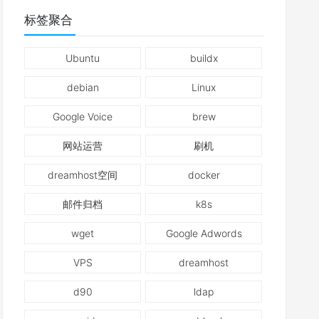
标签聚合
Ubuntu
buildx
debian
Linux
Google Voice
brew
网站运营
刷机
dreamhost空间
docker
邮件归档
k8s
wget
Google Adwords
VPS
dreamhost
d90
ldap