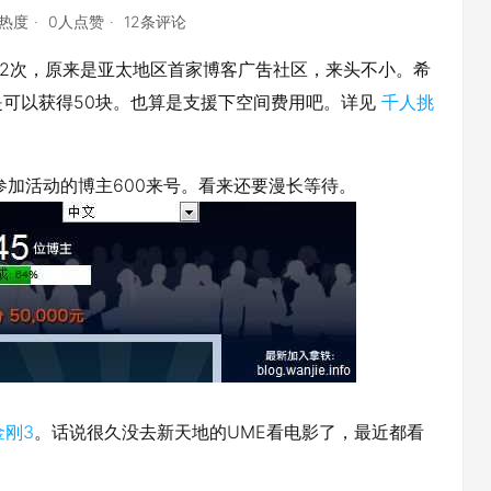
点热度
0人点赞
12条评论
词2次，原来是亚太地区首家博客广吿社区，来头不小。希
可以获得50块。也算是支援下空间费用吧。详见
千人挑
参加活动的博主600来号。看来还要漫长等待。
金刚3
。话说很久没去新天地的UME看电影了，最近都看