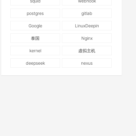
squid
webhook
postgres
gitlab
Google
LinuxDeepin
泰国
Nginx
kernel
虚拟主机
deepseek
nexus