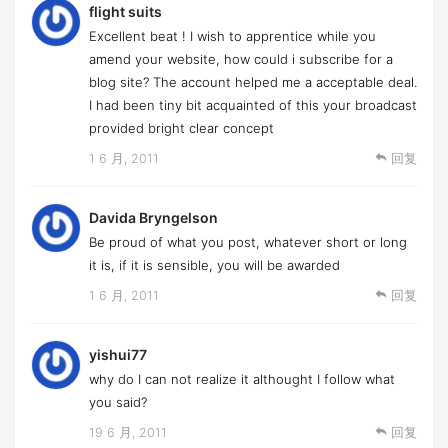
flight suits
Excellent beat ! I wish to apprentice while you
amend your website, how could i subscribe for a
blog site? The account helped me a acceptable deal.
I had been tiny bit acquainted of this your broadcast
provided bright clear concept
1 6 月, 2011
回复
Davida Bryngelson
Be proud of what you post, whatever short or long
it is, if it is sensible, you will be awarded
1 6 月, 2011
回复
yishui77
why do I can not realize it althought I follow what
you said?
19 6 月, 2011
回复