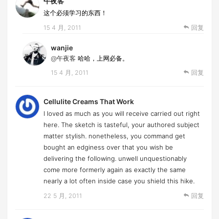
午夜客
这个必须学习的东西！
15 4 月, 2011
回复
wanjie
@午夜客
哈哈，上网必备。
15 4 月, 2011
回复
Cellulite Creams That Work
I loved as much as you will receive carried out right
here. The sketch is tasteful, your authored subject
matter stylish. nonetheless, you command get
bought an edginess over that you wish be
delivering the following. unwell unquestionably
come more formerly again as exactly the same
nearly a lot often inside case you shield this hike.
22 5 月, 2011
回复