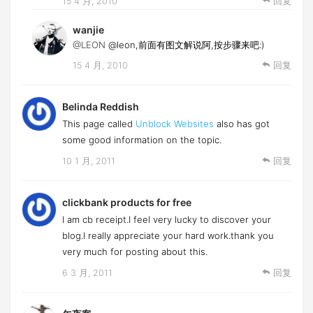
15 4 月, 2010
回复
wanjie
@LEON
@leon,前面有图文解说阿,按步骤来吧:)
15 4 月, 2010
回复
Belinda Reddish
This page called
Unblock Websites
also has got
some good information on the topic.
10 1 月, 2011
回复
clickbank products for free
I am cb receipt.I feel very lucky to discover your
blog.I really appreciate your hard work.thank you
very much for posting about this.
6 3 月, 2011
回复