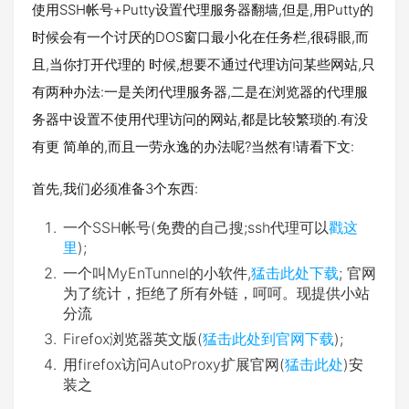
使用SSH帐号+Putty设置代理服务器翻墙,但是,用Putty的
时候会有一个讨厌的DOS窗口最小化在任务栏,很碍眼,而
且,当你打开代理的 时候,想要不通过代理访问某些网站,只
有两种办法:一是关闭代理服务器,二是在浏览器的代理服
务器中设置不使用代理访问的网站,都是比较繁琐的.有没
有更 简单的,而且一劳永逸的办法呢?当然有!请看下文:
首先,我们必须准备3个东西:
一个SSH帐号(免费的自己搜;ssh代理可以
戳这
里
);
一个叫MyEnTunnel的小软件,
猛击此处下载
; 官网
为了统计，拒绝了所有外链，呵呵。现提供小站
分流
Firefox浏览器英文版(
猛击此处到官网下载
);
用firefox访问AutoProxy扩展官网(
猛击此处
)安
装之