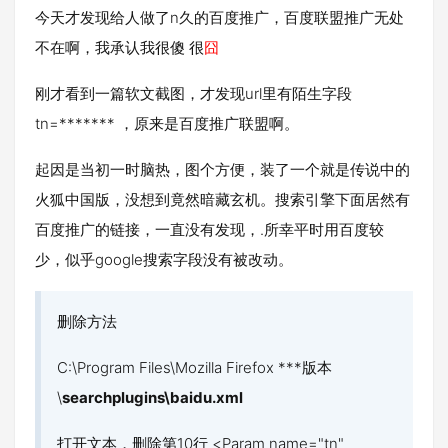
今天才发现给人做了n久的百度推广，百度联盟推广无处
不在啊，我承认我很傻 很
囧
刚才看到一篇软文截图，才发现url里有陌生字段
tn=******* ，原来是百度推广联盟啊。
起因是当初一时脑热，图个方便，装了一个就是传说中的
火狐中国版，没想到竟然暗藏玄机。搜索引擎下面居然有
百度推广的链接，一直没有发现，.所幸平时用百度较
少，似乎google搜索字段没有被改动。
删除方法
C:\Program Files\Mozilla Firefox ***版本
\
searchplugins\baidu.xml
打开文本，删除第10行 <Param name="tn"