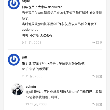
style
前年也用了大半年slackware.
当年我用fvwm,我师父用xfce4,不知字母打错没,好久没接
触了.
当时他只装gtk嘛,不用QT的东东,所以自己独立开发了
cyclone qq
呵呵. 不知听说过没有...
9 11 月, 2008
回复
julf
格子说"你是个linux高手，希望以后多多指教...
ps:广告多的难受啊!!!
11 11 月, 2008
回复
admin
@julf
惭愧，不过也就是刚跨入linux的门槛而已。看我
blog名字就知道，呵呵。
13 11 月, 2008
回复