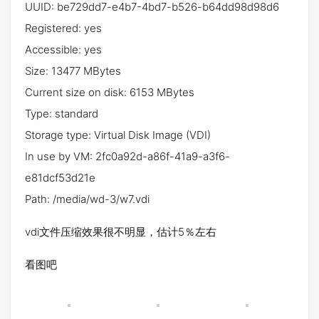
UUID: be729dd7-e4b7-4bd7-b526-b64dd98d98d6
Registered: yes
Accessible: yes
Size: 13477 MBytes
Current size on disk: 6153 MBytes
Type: standard
Storage type: Virtual Disk Image (VDI)
In use by VM: 2fc0a92d-a86f-41a9-a3f6-
e81dcf53d21e
Path: /media/wd-3/w7.vdi
vdi文件压缩效果很不明显，估计5％左右
看图吧