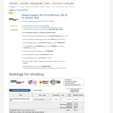
dealdigg-for-shoebuy