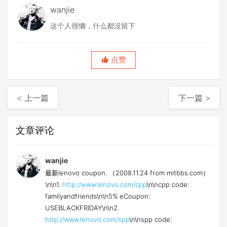
wanjie
这个人很懒，什么都没留下
点赞
< 上一篇
下一篇 >
文章评论
wanjie
最新lenovo coupon. （2008.11.24 from mitbbs.com）
\n\n1.
http://www.lenovo.com/cpp
\n\ncpp code:
familyandfriends\n\n5% eCoupon:
USEBLACKFRIDAY\n\n2.
http://www.lenovo.com/spp
\n\nspp code: