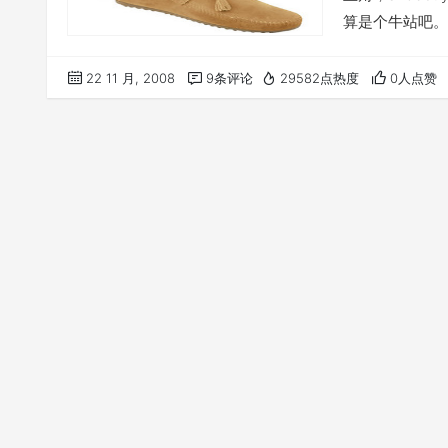
算是个牛站吧。
爱物网，淘宝网,
一波.说实话，
22 11 月, 2008
9条评论
29582点热度
0人点赞
给，要盒子可以，