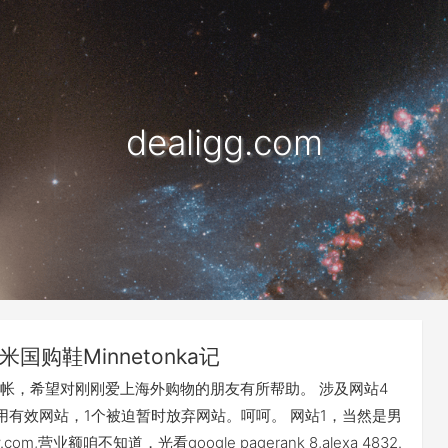
dealigg.com
米国购鞋Minnetonka记
帐，希望对刚刚爱上海外购物的朋友有所帮助。 涉及网站4
用有效网站，1个被迫暂时放弃网站。呵呵。 网站1，当然是男
com,营业额咱不知道，光看google pagerank 8,alexa 4832.