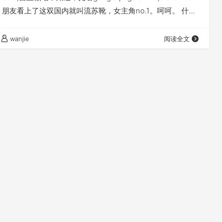
 朋友看上了这双国内就叫流苏靴，女主角no.1。呵呵。 什么
onlylady,团购这个牌子靴子的帖子火得又是一塌糊涂. 一波又
鄙人对团购的某些物品特别不放心，有些甚至原装鞋盒也不
wanjie
阅读全文
加20－100rmb。实物照片和官…