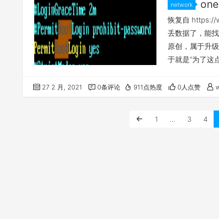
one
network
恢复自 https:/
丢数据了，能找
原创，属于升级op
于就是“为了这点
篇. 代码如下，功
写清楚了，因为这
27 2 月, 2021
0条评论
911点热度
0人点赞
w
1
…
3
4