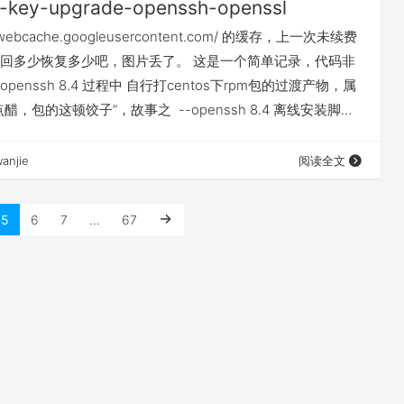
-key-upgrade-openssh-openssl
/webcache.googleusercontent.com/ 的缓存，上一次未续费
回多少恢复多少吧，图片丢了。 这是一个简单记录，代码非
enssh 8.4 过程中 自行打centos下rpm包的过渡产物，属
醋，包的这顿饺子”，故事之 --openssh 8.4 离线安装脚本
能就是openssl至1.1.1j，升级openssh至8.4p1，有一些注释
几个小坑有人趟过了，我也趟了一次。 #!/bin/bash…
anjie
阅读全文
5
6
7
…
67