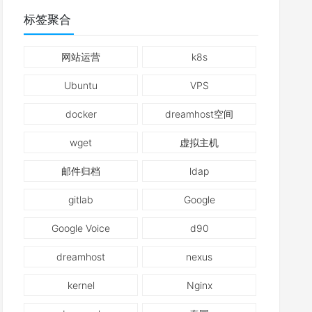
标签聚合
网站运营
k8s
Ubuntu
VPS
docker
dreamhost空间
wget
虚拟主机
邮件归档
ldap
gitlab
Google
Google Voice
d90
dreamhost
nexus
kernel
Nginx