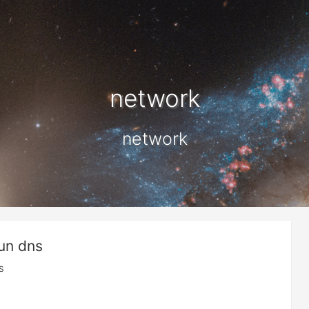
network
network
yun dns
s