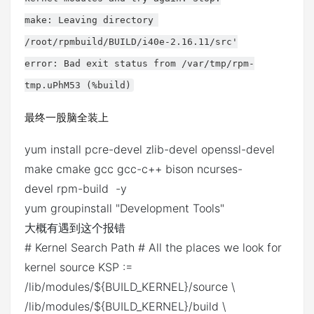
make: Leaving directory
/root/rpmbuild/BUILD/i40e-2.16.11/src'
error: Bad exit status from /var/tmp/rpm-
tmp.uPhM53 (%build)
最终一股脑全装上
yum install pcre-devel zlib-devel openssl-devel
make cmake gcc gcc-c++ bison ncurses-
devel rpm-build -y
yum groupinstall "Development Tools"
大概有遇到这个报错
# Kernel Search Path # All the places we look for
kernel source KSP :=
/lib/modules/${BUILD_KERNEL}/source \
/lib/modules/${BUILD_KERNEL}/build \