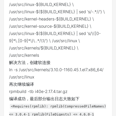
/usr/src/linux-${BUILD_KERNEL} \
/usr/src/linux-$(${BUILD_KERNEL} | sed 's/-.*//') \
/usr/src/kernel-headers-${BUILD_KERNEL} \
/usr/src/kernel-source-${BUILD_KERNEL} \
/usr/src/linux-$(${BUILD_KERNEL} | sed 's/\([0-
9]*\.[0-9]*\)\..*/\1/') \ /usr/src/linux \
/usr/src/kernels/${BUILD_KERNEL} \
/usr/src/kernels
解决方法，创建软连接
ln -s /usr/src/kernels/3.10.0-1160.45.1.el7.x86_64/
/usr/src/linux
再次继续编译
rpmbuild -tb i40e-2.17.4.tar.gz
编译成功，最后部分输出日志大致如下
<Requires(rpmlib): rpmlib(CompressedFileNames)
<= 3.0.4-1 rpmlib(FileDigests) <= 4.6.0-1