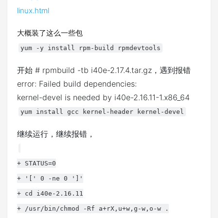
linux.html
大概装了这么一些包
yum -y install rpm-build rpmdevtools
开始 # rpmbuild -tb i40e-2.17.4.tar.gz，遇到报错
error: Failed build dependencies:
kernel-devel is needed by i40e-2.16.11-1.x86_64
yum install gcc kernel-header kernel-devel
继续运行，继续报错，
+ STATUS=0
+ '[' 0 -ne 0 ']'
+ cd i40e-2.16.11
+ /usr/bin/chmod -Rf a+rX,u+w,g-w,o-w .