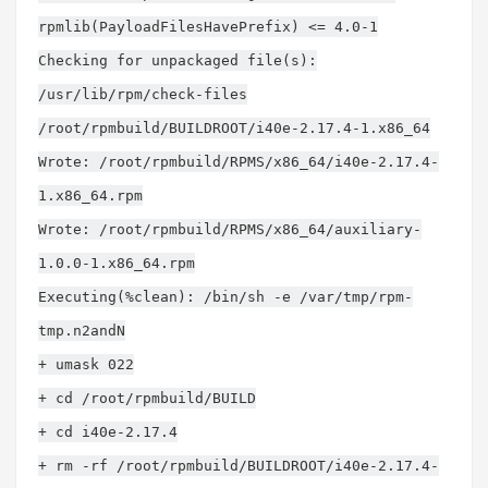
rpmlib(PayloadFilesHavePrefix) <= 4.0-1
Checking for unpackaged file(s):
/usr/lib/rpm/check-files
/root/rpmbuild/BUILDROOT/i40e-2.17.4-1.x86_64
Wrote: /root/rpmbuild/RPMS/x86_64/i40e-2.17.4-
1.x86_64.rpm
Wrote: /root/rpmbuild/RPMS/x86_64/auxiliary-
1.0.0-1.x86_64.rpm
Executing(%clean): /bin/sh -e /var/tmp/rpm-
tmp.n2andN
+ umask 022
+ cd /root/rpmbuild/BUILD
+ cd i40e-2.17.4
+ rm -rf /root/rpmbuild/BUILDROOT/i40e-2.17.4-