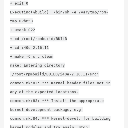
+ exit 0
Executing(%build): /bin/sh -e /var/tmp/rpm-
tmp.uPhM53
+ umask 022
+ cd /root/rpmbuild/BUILD
+ cd i40e-2.16.11
+ make -C src clean
make: Entering directory
/root/rpmbuild/BUILD/i40e-2.16.11/src'
common.mk:82: *** Kernel header files not in
any of the expected locations.
common.mk:83: *** Install the appropriate
kernel development package, e.g.
common.mk:84: *** kernel-devel, for building
kernel modules and try again. Stop.