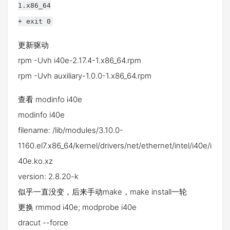
1.x86_64
+ exit 0
更新驱动
rpm -Uvh i40e-2.17.4-1.x86_64.rpm
rpm -Uvh auxiliary-1.0.0-1.x86_64.rpm
查看 modinfo i40e
modinfo i40e
filename: /lib/modules/3.10.0-
1160.el7.x86_64/kernel/drivers/net/ethernet/intel/i40e/i
40e.ko.xz
version: 2.8.20-k
似乎一直没变，后来手动make，make install一轮
更换 rmmod i40e; modprobe i40e
dracut --force