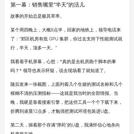
第一幕：销售嘴里“半天”的活儿
故事的开始总是极其草率。
某个周四晚上，大概8点半，回家的地铁上，领导电话来
了：“郊区机房有批 GPU 集群，你过去支持下性能测试就
行，半天，顶多一天。”
我看着手机屏幕，心想：*真的是去机房跑个脚本的事
吗？* 领导也表示怀疑，说去现场看了就知道了。
随后发来一张截图，上面列着几个生僻的测试名称和几个
模糊不清的压测指标——这就是我当时的全部情报。当
晚，我硬是靠着搜索引擎，把这些工具一个个下载下来，
折腾到凌晨12点多，才勉强把测试环境包装进U盘。
第二天，揣着那个存满“弹药”的U盘，我满怀信心地杀向
机房所在地。