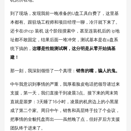
到了现场，发现我前一晚准备的U盘工具白费了，这里基
本都有。跟驻场工程师和项目经理一聊，冷汗就下来了。
还卡在dhcp 装机 这个阶段摸索中，甚至连装机后的 ip地
址都不敢固定，结果后面一堆冲突，测试基本是在u盘系
统下搞的，
这哪是性能测试啊，这分明是从零开始搞基
建！
那一刻，我深刻领悟了一个真理：
销售的嘴，骗人的鬼。
中午我意识到事情的严重，我厚着脸皮电话把领导请过来
支援，第一天，我们直接干到凌晨3点。接下来的周末简
直就是噩梦：3天睡了16小时，凌晨的机房边上的小黑屋
成了第二个家。周日中午，销售和高层终于拉了个会议，
把事情的全貌托盘而出——虽然晚了点，但好歹后方支援
团队终于进来了。