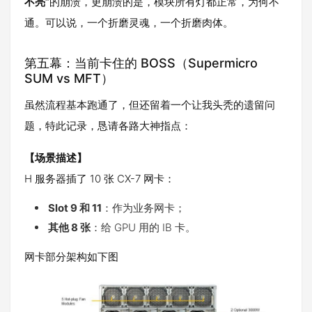
不亮”
的崩溃，更崩溃的是，模块所有灯都正常，为何不
通。可以说，一个折磨灵魂，一个折磨肉体。
第五幕：当前卡住的 BOSS（Supermicro
SUM vs MFT）
虽然流程基本跑通了，但还留着一个让我头秃的遗留问
题，特此记录，恳请各路大神指点：
【场景描述】
H 服务器插了 10 张 CX-7 网卡：
Slot 9 和 11
：作为业务网卡；
其他 8 张
：给 GPU 用的 IB 卡。
网卡部分架构如下图