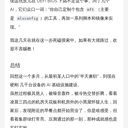
现这玩意儿在 UEFI BIOS 下搞不定这个事。问了几个
AI，它们众口一词：“你自己定制个包含
（主要
mft
是
）的工具，再加一系列脚本和镜像来实
mlxconfig
现。”
我这几天在就在这一步死磕摸索中。如果有大佬路过，欢
迎不吝赐教！
总结
回想这一个多月，从最初某人口中的“半天兼职”，到现在
硬刚 几千台设备的 AI 基础设施建设。
虽然过程极其熬人，被噪音轰炸，被冷热交替折腾，看着
凌晨三四点的机房天花板和机房外的小黑屋怀疑人生，回
家后，发现附近的早餐点都开始营业了，你是啥感受，但
看着集群绿灯常亮、压测通过的那一刻，那种成就感也是
实打实的。