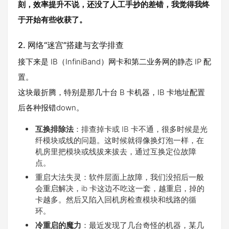
刻，效率提升不说，还没了人工手抄的差错，我觉得我终
于开始有些收获了。
2. 网络“迷宫”搭建与玄学排查
接下来是 IB（InfiniBand）网卡和第二业务网的静态 IP 配
置。
这块最折腾，特别是那几十台 B 卡机器，IB 卡地址配置
后各种报错down。
互换排除法
：排查掉卡或 IB 卡不通，很多时候是光
纤模块或线的问题。这时候就得像换灯泡一样，在
机房里把模块或线拔来拔去，通过互换定位故障
点。
重启大法失灵：软件层面上故障，我们没招后一般
会重启解决，ib 卡这边不吃这一套，越重启，掉的
卡越多。然后又陷入回机房检查模块和线路的循
环。
冷重启的魔力
：最近发现了几台奇怪的机器，某几