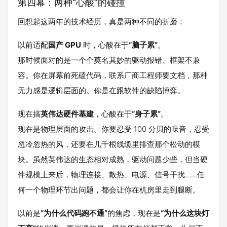
第四幕：两种“心酸”的碰撞
回想起这两年的技术经历，真是两种不同的折磨：
以前适配
国产 GPU
时，心酸在于
“脑子累”
。
那时候面对的是一个个莫名其妙的驱动报错、框架不兼
容。你在屏幕前死磕代码，联系厂商工程师要文档，那种
无力感是逻辑层面的。你是在跟软件的缺陷博弈。
现在搞
英伟达硬件基建
，心酸在于
“身子累”
。
现在是物理层面的攻击。你要忍受 100 分贝的噪音，忍受
忽冷忽热的风，还要在几千根线缆里排查那个松动的模
块。虽然英伟达的生态相对成熟，驱动问题少些，但当硬
件规模上来后，物理连接、散热、电源、信号干扰……任
何一个物理环节出问题，都会让你在机房里走到腿断。
以前是
“为什么代码跑不通”
的焦虑，现在是
“为什么这块灯