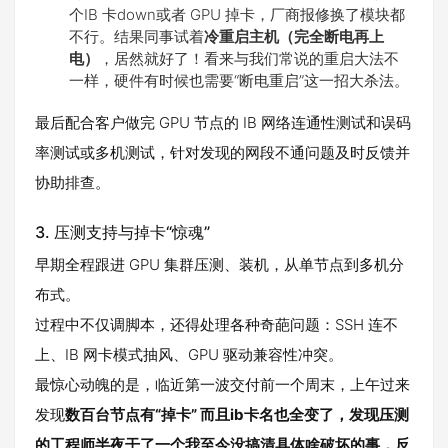
个IB 卡down或者 GPU 掉卡，厂商报修换了模块都
不行。结果同事试着
冷重启主机（完全断电再上
电）
，居然就好了！看来与我们常说的重启大法不
一样，硬件有时候也需要“断电重启”这一招大杀法。
最后配合客户做完 GPU 节点的 IB 网络连通性测试和误码
率测试或多机测试，针对发现的网段不通问题及时反馈并
协助排查。
3. 压测支持与掉卡“惊魂”
早期全程跟进 GPU 集群压测、装机，从单节点到多机分
布式。
过程中不仅调脚本，还得处理各种奇葩问题：SSH 连不
上、IB 网卡模式抽风、GPU 驱动兼容性冲突。
最惊心动魄的是，临近第一波交付前一个周末，上午过来
发现
数百台节点有“掉卡” 而且ib卡名也全变了，发现压测
的工程师半夜干了一个我至今没搞清具体啥破坏的事，反