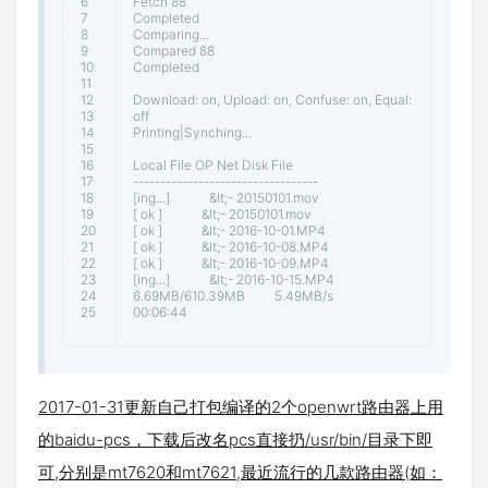
6
Fetch
88
7
Completed
8
Comparing
.
.
.
9
Compared
88
10
Completed
11
12
Download
:
on
,
Upload
:
on
,
Confuse
:
on
,
Equal
:
13
off
14
Printing
|
Synching
.
.
.
15
16
Local
File
OP
Net
Disk
File
17
--
--
--
--
--
--
--
--
--
--
--
--
--
--
--
--
--
18
[
ing
.
.
.
]
&
lt
;
-
20150101.mov
19
[
ok
]
&
lt
;
-
20150101.mov
20
[
ok
]
&
lt
;
-
2016
-
10
-
01.MP4
21
[
ok
]
&
lt
;
-
2016
-
10
-
08.MP4
22
[
ok
]
&
lt
;
-
2016
-
10
-
09.MP4
23
[
ing
.
.
.
]
&
lt
;
-
2016
-
10
-
15.MP4
24
6.69MB
/
610.39MB
5.49MB
/
s
25
00
:
06
:
44
2017-01-31更新自己打包编译的2个openwrt路由器上用
的baidu-pcs，下载后改名pcs直接扔/usr/bin/目录下即
可,分别是mt7620和mt7621,最近流行的几款路由器(如：