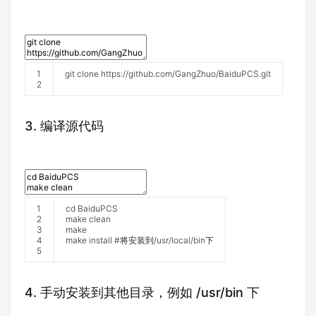
1
git
clone
https
:
//github.com/GangZhuo/BaiduPCS.git
2
3. 编译源代码
1
cd
BaiduPCS
2
make
clean
3
make
4
make
install
#将安装到/usr/local/bin下
5
4. 手动安装到其他目录，例如 /usr/bin 下