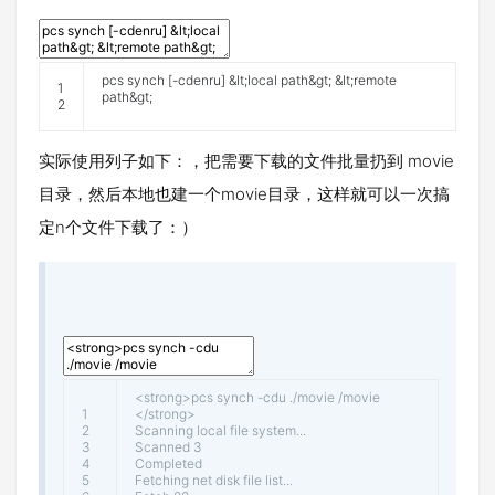
pcs
synch
[
-
cdenru
]
&
lt
;
local
path
&
gt
;
&
lt
;
remote
1
path
&
gt
;
2
实际使用列子如下：，把需要下载的文件批量扔到 movie
目录，然后本地也建一个movie目录，这样就可以一次搞
定n个文件下载了：）
<
strong
>
pcs
synch
-
cdu
.
/
movie
/
movie
1
<
/
strong
>
2
Scanning
local
file
system
.
.
.
3
Scanned
3
4
Completed
5
Fetching
net
disk
file
list
.
.
.