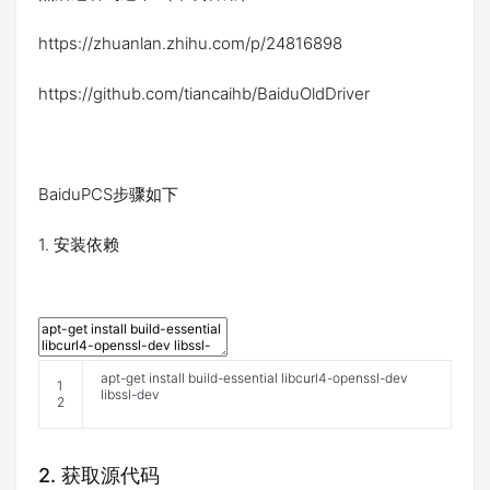
https://zhuanlan.zhihu.com/p/24816898
https://github.com/tiancaihb/BaiduOldDriver
BaiduPCS步骤如下
1. 安装依赖
apt
-
get
install
build
-
essential
libcurl4
-
openssl
-
dev
1
libssl
-
dev
2
2. 获取源代码