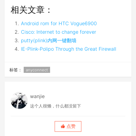
相关文章：
Android rom for HTC Vogue6900
Cisco: Internet to change forever
putty(plink)内网一键翻墙
IE-Plink-Polipo Through the Great Firewall
标签：
anyconnect
wanjie
这个人很懒，什么都没留下
点赞