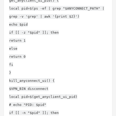
get_anyclient_ui_pid() {
local pid=$(ps -ef | grep "$ANYCONNECT_PATH" |
grep -v 'grep' | awk '{print $2}')
echo $pid
if [[ -z "$pid" ]]; then
return 1
else
return 0
fi
}
kill_anyconnect_ui() {
$VPN_BIN disconnect
local pid=$(get_anyclient_ui_pid)
# echo "PID: $pid"
if [[ -n "$pid" ]]; then