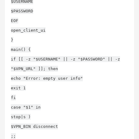
$USERNAME
$PASSWORD
EOF
open_client_ui
}
main() {
if [[ -z "$USERNAME" || -z "$PASSWORD" || -z
"$VPN_URL" ]]; then
echo "Error: empty user info"
exit 1
fi
case "$1" in
stop|s )
$VPN_BIN disconnect
;;