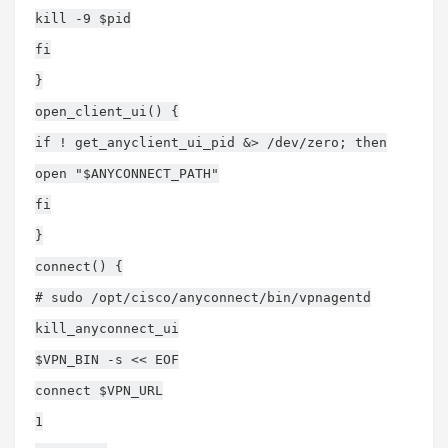
kill -9 $pid
fi
}
open_client_ui() {
if ! get_anyclient_ui_pid &> /dev/zero; then
open "$ANYCONNECT_PATH"
fi
}
connect() {
# sudo /opt/cisco/anyconnect/bin/vpnagentd
kill_anyconnect_ui
$VPN_BIN -s << EOF
connect $VPN_URL
1