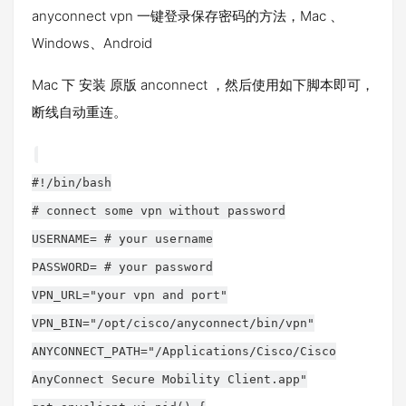
anyconnect vpn 一键登录保存密码的方法，Mac 、
Windows、Android
Mac 下 安装 原版 anconnect ，然后使用如下脚本即可，
断线自动重连。
#!/bin/bash
# connect some vpn without password
USERNAME= # your username
PASSWORD= # your password
VPN_URL="your vpn and port"
VPN_BIN="/opt/cisco/anyconnect/bin/vpn"
ANYCONNECT_PATH="/Applications/Cisco/Cisco
AnyConnect Secure Mobility Client.app"