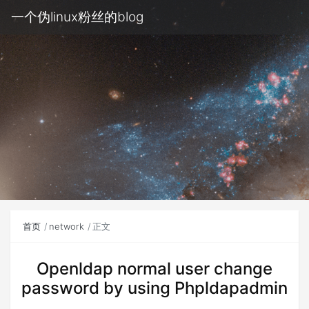
一个伪linux粉丝的blog
首页
network
正文
Openldap normal user change
password by using Phpldapadmin