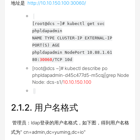
地址是
http://10.10.150.100:30060/
[root@dcs ~]# kubectl get svc
phpldapadmin
NAME TYPE CLUSTER-IP EXTERNAL-IP
PORT(S) AGE
phpldapadmin NodePort 10.88.1.61
80:
30060
/TCP 10d
[root@dcs ~]# kubectl describe po
phpldapadmin-d45c477d5-m5cqj|grep Node
Node: dcs-s1/
10.10.150.100
2.1.2.
用户名格式
管理员：ldap登录的用户名格式，如下图，得到用户名格
式为" cn=admin,dc=yuming,dc=io"