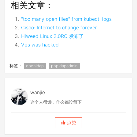
相关文章：
"too many open files" from kubectl logs
Cisco: Internet to change forever
Hiweed Linux 2.0RC 发布了
Vps was hacked
标签：
openldap
phpldapadmin
wanjie
这个人很懒，什么都没留下
点赞