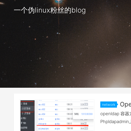
一个伪linux粉丝的blog
Ope
network
using Php
openlda
Phpldapad