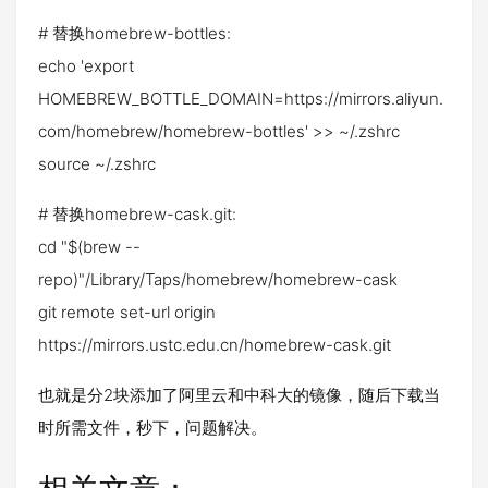
# 替换homebrew-bottles:
echo 'export
HOMEBREW_BOTTLE_DOMAIN=https://mirrors.aliyun.
com/homebrew/homebrew-bottles' >> ~/.zshrc
source ~/.zshrc
# 替换homebrew-cask.git:
cd "$(brew --
repo)"/Library/Taps/homebrew/homebrew-cask
git remote set-url origin
https://mirrors.ustc.edu.cn/homebrew-cask.git
也就是分2块添加了阿里云和中科大的镜像，随后下载当
时所需文件，秒下，问题解决。