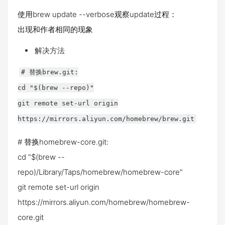
使用brew update --verbose观察update过程：
出现和作者相同的现象
解决方法
# 替换brew.git:
cd "$(brew --repo)"
git remote set-url origin
https://mirrors.aliyun.com/homebrew/brew.git
# 替换homebrew-core.git:
cd "$(brew --
repo)/Library/Taps/homebrew/homebrew-core"
git remote set-url origin
https://mirrors.aliyun.com/homebrew/homebrew-
core.git