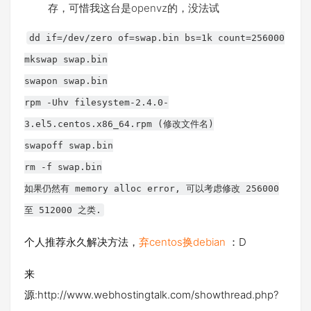
存，可惜我这台是openvz的，没法试
dd if=/dev/zero of=swap.bin bs=1k count=256000
mkswap swap.bin
swapon swap.bin
rpm -Uhv filesystem-2.4.0-
3.el5.centos.x86_64.rpm (修改文件名)
swapoff swap.bin
rm -f swap.bin
如果仍然有 memory alloc error, 可以考虑修改 256000
至 512000 之类.
个人推荐永久解决方法，
弃centos换debian
：D
来
源:http://www.webhostingtalk.com/showthread.php?