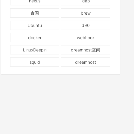
nexus
ldap
泰国
brew
Ubuntu
d90
docker
webhook
LinuxDeepin
dreamhost空间
squid
dreamhost