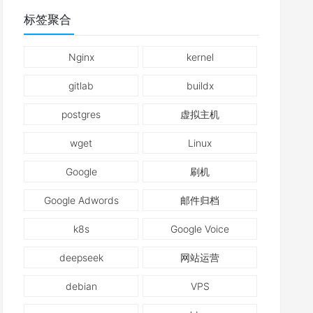
标签聚合
Nginx
kernel
gitlab
buildx
postgres
虚拟主机
wget
Linux
Google
刷机
Google Adwords
邮件归档
k8s
Google Voice
deepseek
网站运营
debian
VPS