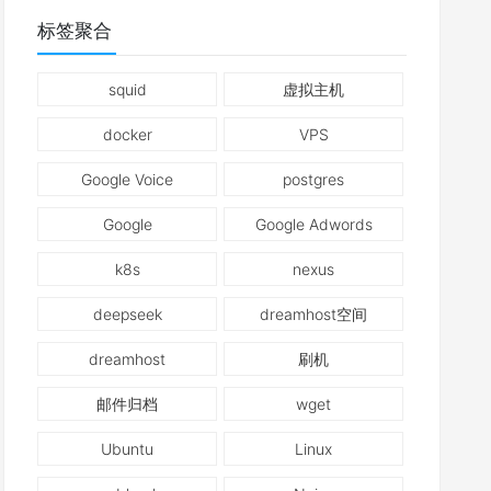
标签聚合
squid
虚拟主机
docker
VPS
Google Voice
postgres
Google
Google Adwords
k8s
nexus
deepseek
dreamhost空间
dreamhost
刷机
邮件归档
wget
Ubuntu
Linux