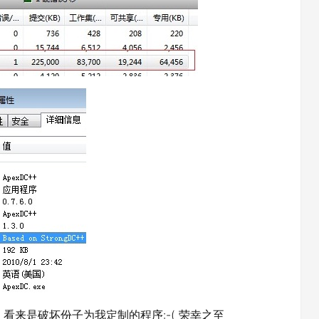
。看来是破坏份子为我定制的程序:-( 荣幸之至