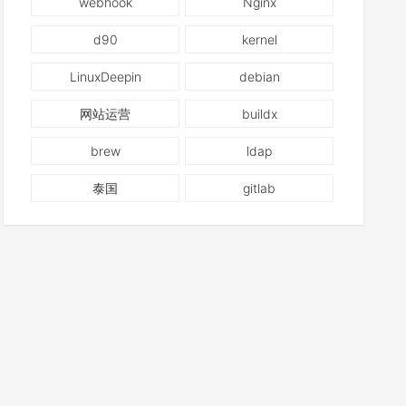
webhook
Nginx
d90
kernel
LinuxDeepin
debian
网站运营
buildx
brew
ldap
泰国
gitlab