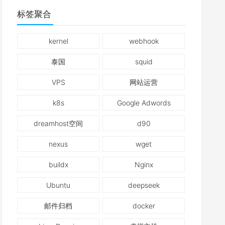
标签聚合
kernel
webhook
泰国
squid
VPS
网站运营
k8s
Google Adwords
dreamhost空间
d90
nexus
wget
buildx
Nginx
Ubuntu
deepseek
邮件归档
docker