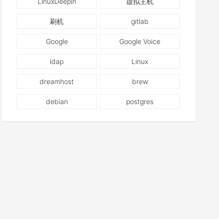
LinuxDeepin
虚拟主机
刷机
gitlab
Google
Google Voice
ldap
Linux
dreamhost
brew
debian
postgres