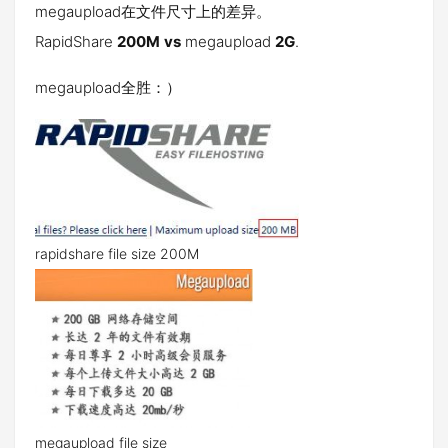
megaupload在文件尺寸上的差异。
RapidShare
200M
vs
megaupload
2G
.
megaupload全胜：）
rapidshare file size 200M
megaupload file size