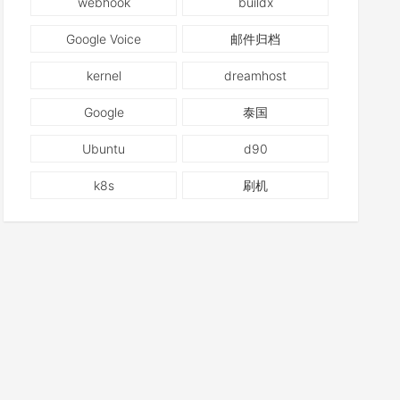
webhook
buildx
Google Voice
邮件归档
kernel
dreamhost
Google
泰国
Ubuntu
d90
k8s
刷机