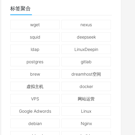
标签聚合
wget
nexus
squid
deepseek
ldap
LinuxDeepin
postgres
gitlab
brew
dreamhost空间
虚拟主机
docker
VPS
网站运营
Google Adwords
Linux
debian
Nginx