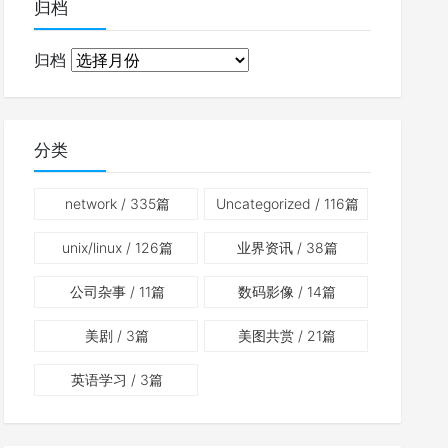
归档
归档
分类
network
/ 335篇
Uncategorized
/ 116篇
unix/linux
/ 126篇
业界资讯
/ 38篇
公司杂事
/ 11篇
数码影像
/ 14篇
美剧
/ 3篇
美图共赏
/ 21篇
英语学习
/ 3篇