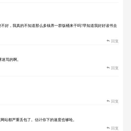
整不好，我真的不知道那么多钱养一群饭桶来干吗?早知道我好好读书去
回复
球迷骂的啊。
回复
回复
数网站都严重丢包了。估计你下的速度也够呛。
回复