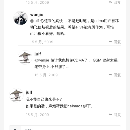
15 5 月, 2009
回复
wanjie
@julf
你还来的真快 ，不是赶时髦，是cdma用户被移
动飞信歧视后的结果。希望elive能有所作为，可惜
msn很不看好。哈哈。
15 5 月, 2009
回复
julf
@wanjie
估计我也想转CDMA了， GSM 辐射太强..
老带身上,不舒服了....
15 5 月, 2009
回复
julf
我不能自己绑米是不?
如果是的话，麻烦帮我把heimaozi绑下。.
15 5 月, 2009
回复