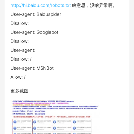
http://hi.baidu.com/robots.txt
啥意思，没啥异常啊。
User-agent: Baiduspider
Disallow:
User-agent: Googlebot
Disallow:
User-agent:
Disallow: /
User-agent: MSNBot
Allow: /
更多截图