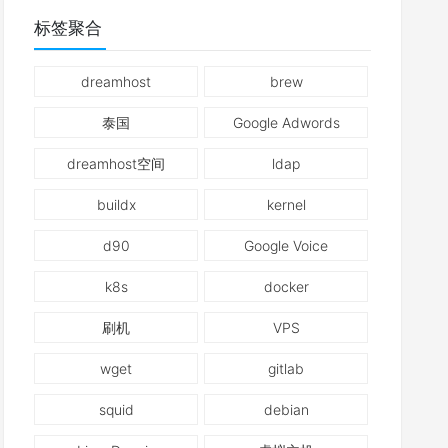
标签聚合
dreamhost
brew
泰国
Google Adwords
dreamhost空间
ldap
buildx
kernel
d90
Google Voice
k8s
docker
刷机
VPS
wget
gitlab
squid
debian