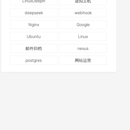
LinuxDeepin
虚拟主机
deepseek
webhook
Nginx
Google
Ubuntu
Linux
邮件归档
nexus
postgres
网站运营