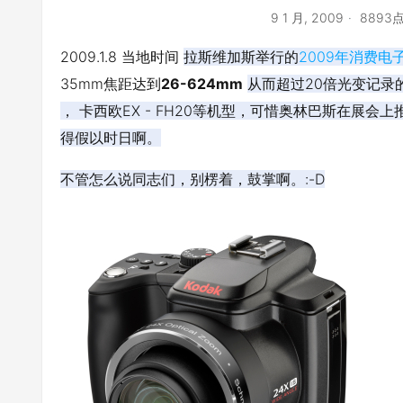
9 1 月, 2009
8893
2009.1.8 当地时间
拉斯维加斯举行的
2009年消费电
35mm焦距达到
26-624mm
从而超过20倍光变记录的保持者
， 卡西欧EX - FH20等机型，可惜
奥林巴斯在展会上
得假以时日啊。
不管怎么说同志们，别楞着，鼓掌啊。:-D