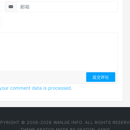
your comment data is processed
.
PYRIGHT © 2008-2026 WANJIE.INFO. ALL RIGHTS RESERV
THEME
KRATOS
MADE BY
SEATON JIANG