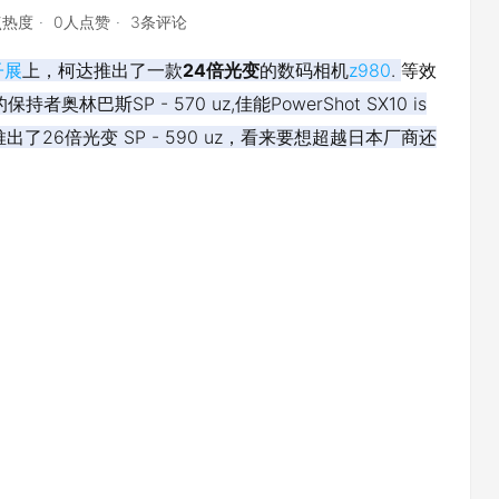
点热度
0人点赞
3条评论
子展
上，柯达推出了一款
24倍光变
的数码相机
z980
.
等效
奥林巴斯SP - 570 uz,佳能PowerShot SX10 is
推出了
26倍光变
SP - 590 uz，看来要想超越日本厂商还