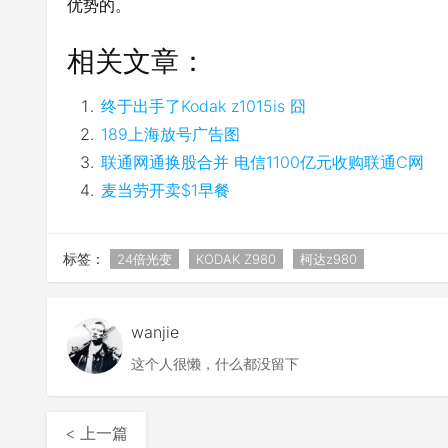
优势的。
相关文章：
终于出手了Kodak z1015is 囧
189上海放号广告图
联通网通换股合并 电信1100亿元收购联通C网
麦当劳开卖$1早餐
标签：
24倍光变
KODAK Z980
柯达z980
wanjie
这个人很懒，什么都没留下
< 上一篇