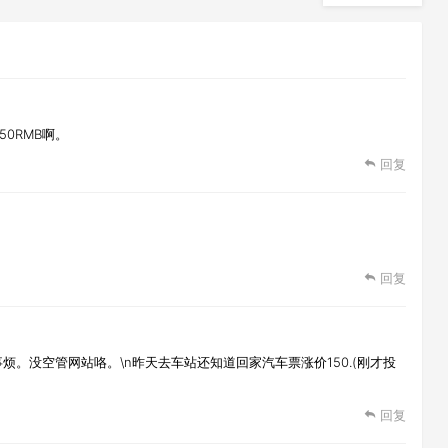
50RMB啊。
回复
回复
火车票的事烦。没空管网站咯。\n昨天去车站还知道回家汽车票涨价150.(刚才投
回复