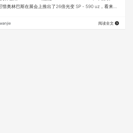
可惜奥林巴斯在展会上推出了26倍光变 SP - 590 uz，看来要
还得假以时日啊。 不管怎么说同志们，别楞着，鼓掌啊。:-D
wanjie
阅读全文