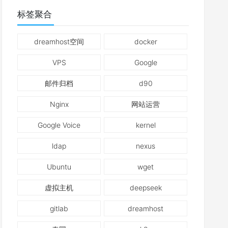
标签聚合
dreamhost空间
docker
VPS
Google
邮件归档
d90
Nginx
网站运营
Google Voice
kernel
ldap
nexus
Ubuntu
wget
虚拟主机
deepseek
gitlab
dreamhost