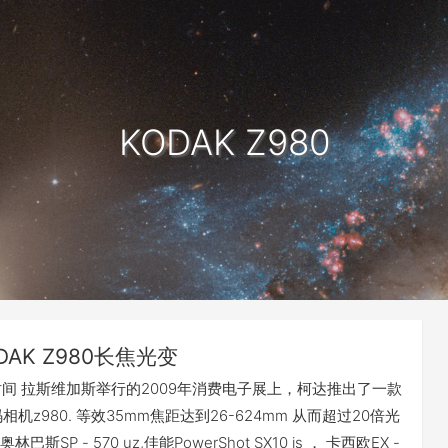
KODAK Z980
DAK Z980长焦光变
 当地时间 拉斯维加斯举行的2009年消费电子展上，柯达推出了一款
相机z980. 等效35mm焦距达到26-624mm 从而超过20倍光
斯SP - 570 uz,佳能PowerShot SX10 is ， 卡西欧EX -