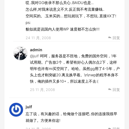
哎..我对GG收录不那么关心..BAIDU也是...
怎么样,对我来说意义不大.反正我不考流量赚钱..
空间买的。.玉米买的... 想玩就玩下，不想玩..直接XX了!
ps:
貌似就是说国内人使用WP 速度都不怎么快!!!
24 11 月, 2008
回复
admin
@julf
呵呵，服务器是不匝地，免费的国外空间，1年
试用期。广告放2个，希望有好心人偶尔点2下，这样
明年也许有mi买空间了。哈哈。虽然gg用了4-5年，户
头上也才刚突破20.离兑换早着。\n\nwp的程序本身不
快，俺的插件又多10+，所以速度上不去:(
25 11 月, 2008
回复
julf
忘了说，有兴趣的话，给俺做个连接吧..你的连接我很早
就做了。方便来你这!