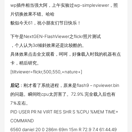
wp插件相当强大阿，上午实验过wp-simpleviewer，照
片切换效果不错。哈哈
貌似今天61，祝小朋友们节日快乐！
下午是NextGEN-FlashViewer之flickr照片测试
，个人认为3d倾斜效果还是比较酷的。
具体效果点击全文观看，呵呵，好像载入时我的机器有点
卡，稍后研究。
[tiltviewer=flickr,500,550,+nature+]
后记
：刚才看了系统进程，原来是flash9－npviewer.bin
的问题。瞬间吃cpu太厉害了。72.9%.完全载入后也有
7％左右。
PID USER PR NI VIRT RES SHR S %CPU %MEM TIME+
COMMAND
6560 daniel 20 0 286m 69m 15m R 72.9 7.4 61:44.49