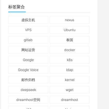
标签聚合
虚拟主机
nexus
VPS
Ubuntu
gitlab
泰国
网站运营
docker
Google
k8s
Google Voice
ldap
邮件归档
kernel
deepseek
wget
dreamhost空间
dreamhost