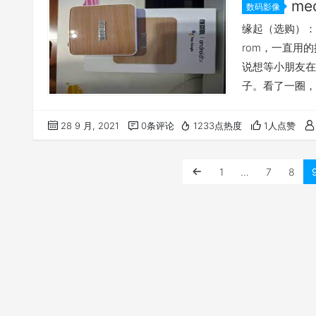
mec
数码影像
缘起（选购）：
rom，一直用
说想等小朋友在
子。看了一圈，
个相同的，有点
km6这款豪华版一
28 9 月, 2021
0条评论
1233点热度
1人点赞
闪存，够用几年
折腾： 必备…
1
…
7
8