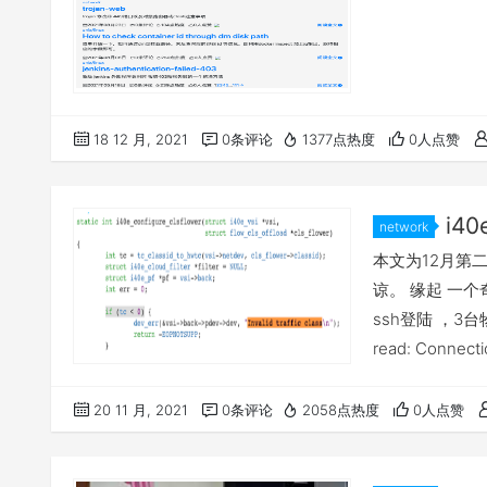
18 12 月, 2021
0条评论
1377点热度
0人点赞
i40
network
本文为12月第
谅。 缘起 一个奇
ssh登陆 ，3台物
read: Conne
核日志告警 "i40e 00
20 11 月, 2021
0条评论
2058点热度
0人点赞