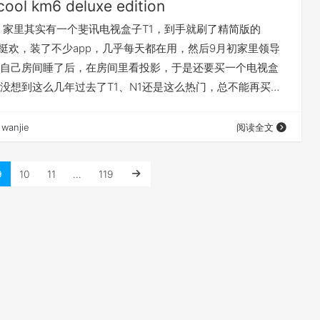
ool km6 deluxe edition
 家里其实有一个斐讯电视盒子T1，到手就刷了精简版的
的挺欢，装了不少app，几乎每天都在用，然后9月初家里领导
自己房间睡了后，在房间里看投影，于是还要买一个电视盒
没想到这么几年过去了T1、N1还是这么热门，总不能再买一
呆，看着看着配置往上走了，看了几款 S905X4外贸盒子，
眼看中，4核Cortex-A55 、4GB LPDDR4和64GB eMMC
wanjie
阅读全文
了。盒子到手4周了，今天终于有空写一下，不然又废了。
9
10
11
…
119