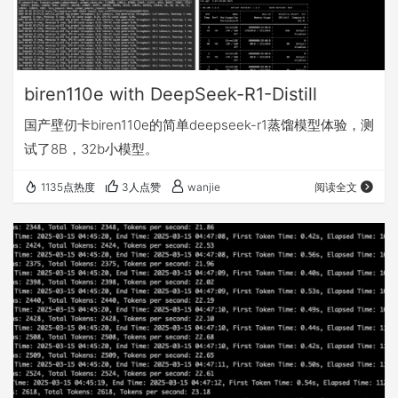
biren110e with DeepSeek-R1-Distill
国产壁仞卡biren110e的简单deepseek-r1蒸馏模型体验，测
试了8B，32b小模型。
1135点热度
3人点赞
wanjie
阅读全文