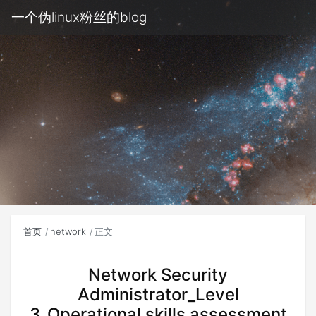
一个伪linux粉丝的blog
首页
network
正文
Network Security
Administrator_Level
3_Operational skills assessment