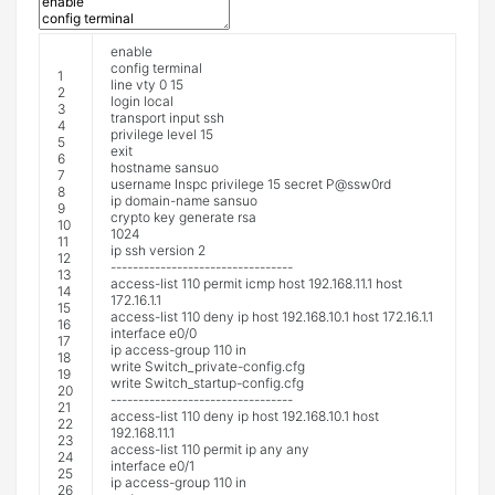
enable
config
terminal
1
line
vty
0
15
2
login
local
3
transport
input
ssh
4
privilege
level
15
5
exit
6
hostname
sansuo
7
username
Inspc
privilege
15
secret
P
@
ssw0rd
8
ip
domain
-
name
sansuo
9
crypto
key
generate
rsa
10
1024
11
ip
ssh
version
2
12
--
--
--
--
--
--
--
--
--
--
--
--
--
--
--
--
-
13
access
-
list
110
permit
icmp
host
192.168.11.1
host
14
172.16.1.1
15
access
-
list
110
deny
ip
host
192.168.10.1
host
172.16.1.1
16
interface
e0
/
0
17
ip
access
-
group
110
in
18
write
Switch_private
-
config
.
cfg
19
write
Switch_startup
-
config
.
cfg
20
--
--
--
--
--
--
--
--
--
--
--
--
--
--
--
--
-
21
access
-
list
110
deny
ip
host
192.168.10.1
host
22
192.168.11.1
23
access
-
list
110
permit
ip
any
any
24
interface
e0
/
1
25
ip
access
-
group
110
in
26