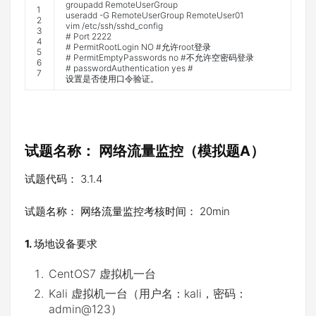
groupadd
RemoteUserGroup
1
useradd
-
G
RemoteUserGroup
RemoteUser01
2
vim
/
etc
/
ssh
/
sshd
_
config
3
# Port 2222
4
# PermitRootLogin NO #允许root登录
5
# PermitEmptyPasswords no #不允许空密码登录
6
# passwordAuthentication yes #
7
设置是否使用口令验证。
试题名称： 网络流量监控
（模拟题A）
试题代码： 3.1.4
试题名称： 网络流量监控考核时间： 20min
1.
场地设备要求
CentOS7 虚拟机一台
Kali 虚拟机一台（用户名：kali，密码：
admin@123）