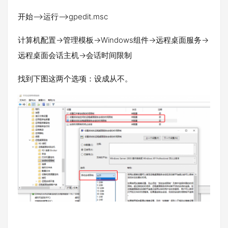
开始-->运行-->gpedit.msc
计算机配置->管理模板->Windows组件->远程桌面服务->
远程桌面会话主机->会话时间限制
找到下图这两个选项：设成从不。