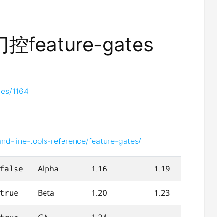
ature-gates
ues/1164
nd-line-tools-reference/feature-gates/