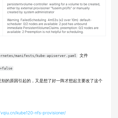
persistentvolume
-
controller
waiting
for
a
volume
to
be
created
,
either
by
external
provisioner
"fuseim.pri/ifs"
or
manually
created
by
system
administrator
Warning
FailedScheduling
4m53s
(
x2
over
10m
)
default
-
scheduler
0
/
2
nodes
are
available
:
2
pod
has
unbound
immediate
PersistentVolumeClaims
.
preemption
:
0
/
2
nodes
are
available
:
2
Preemption
is
not
helpful
for
scheduling
.
文件
ernetes/manifests/kube-apiserver.yaml
=false
为是别的原因引起的，又是想了好一阵才想起主要改了这个
//vqiu.cn/kube120-nfs-provisioner/