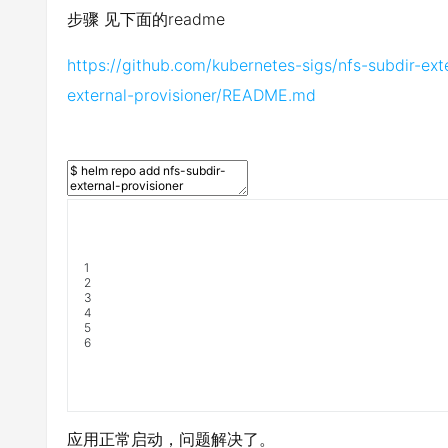
步骤 见下面的readme
https://github.com/kubernetes-sigs/nfs-subdir-ext
external-provisioner/README.md
1
2
3
4
5
6
应用正常启动，问题解决了。