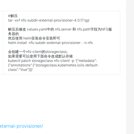
#解压
tar
-
xvf
nfs
-
subdir
-
external
-
provisioner
-
4.0.17.tgz
解压后修改
values
.
yaml
中的
nfs
.
server
和
nfs
.
path
字段为
NFS
服
务器的
然后使用
helm
安装命令安装即可
helm
install
nfs
-
subdir
-
external
-
provisioner
.
-
n
nfs
会创建一个
nfs
-
client
的
storageclass
,
如果需要可以使用下面命令改成默认存储
kubectl
patch
storageclass
nfs
-
client
-
p
'{"metadata":
{"annotations":{"storageclass.kubernetes.io/is-default-
class":"true"}}}'
xternal-provisioner/