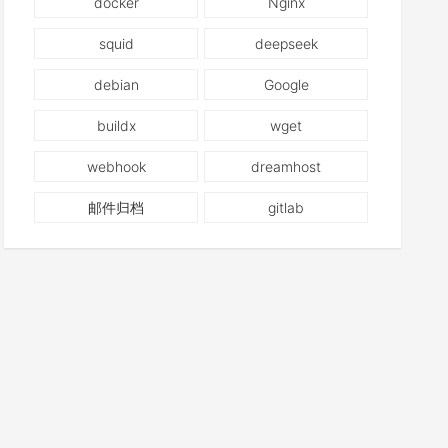
docker
Nginx
squid
deepseek
debian
Google
buildx
wget
webhook
dreamhost
邮件归档
gitlab