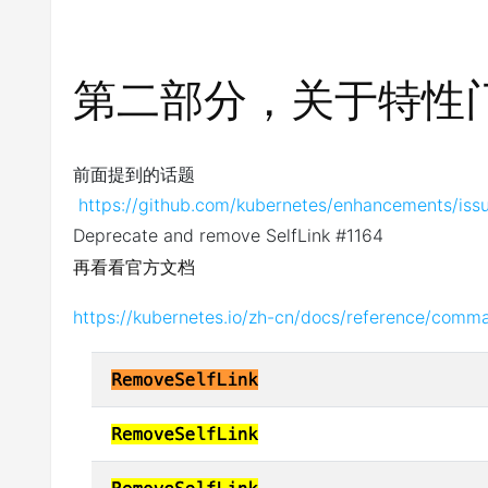
第二部分，关于特性门控fe
前面提到的话题
https://github.com/kubernetes/enhancements/iss
Deprecate and remove SelfLink
#1164
再看看官方文档
https://kubernetes.io/zh-cn/docs/reference/comma