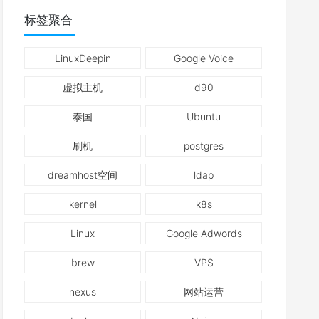
标签聚合
LinuxDeepin
Google Voice
虚拟主机
d90
泰国
Ubuntu
刷机
postgres
dreamhost空间
ldap
kernel
k8s
Linux
Google Adwords
brew
VPS
nexus
网站运营