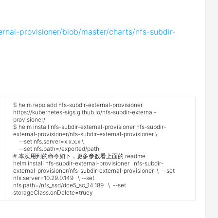
ernal-provisioner/blob/master/charts/nfs-subdir-
$
helm
repo
add
nfs
-
subdir
-
external
-
provisioner
https
:
//kubernetes-sigs.github.io/nfs-subdir-external-
provisioner/
$
helm
install
nfs
-
subdir
-
external
-
provisioner
nfs
-
subdir
-
external
-
provisioner
/
nfs
-
subdir
-
external
-
provisioner
\
--
set
nfs
.
server
=
x
.
x
.
x
.
x
\
--
set
nfs
.
path
=
/
exported
/
path
# 本次用到的命令如下，更多参数看上面的 readme
helm
install
nfs
-
subdir
-
external
-
provisioner
nfs
-
subdir
-
external
-
provisioner
/
nfs
-
subdir
-
external
-
provisioner
\
--
set
nfs
.
server
=
10.29.0.149
\
--
set
nfs
.
path
=
/
nfs_ssd
/
dce5_sc_14
.
189
\
--
set
storageClass
.
onDelete
=
truey