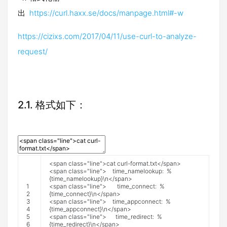
出
https://curl.haxx.se/docs/manpage.html#-w
https://cizixs.com/2017/04/11/use-curl-to-analyze-
request/
2.1.
格式如下：
<
span
class
=
"line"
>
cat
curl
-
format
.
txt
<
/
span
>
<
span
class
=
"line"
>
time_namelookup
:
%
{
time_namelookup
}
\
n
<
/
span
>
1
<
span
class
=
"line"
>
time_connect
:
%
2
{
time_connect
}
\
n
<
/
span
>
3
<
span
class
=
"line"
>
time_appconnect
:
%
4
{
time_appconnect
}
\
n
<
/
span
>
5
<
span
class
=
"line"
>
time_redirect
:
%
6
{
time_redirect
}
\
n
<
/
span
>