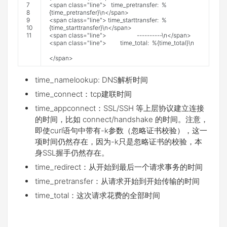
7
<
span
class
=
"line"
>
time_pretransfer
:
%
8
{
time_pretransfer
}
\
n
<
/
span
>
9
<
span
class
=
"line"
>
time_starttransfer
:
%
10
{
time_starttransfer
}
\
n
<
/
span
>
11
<
span
class
=
"line"
>
--
--
--
--
--
\
n
<
/
span
>
<
span
class
=
"line"
>
time_total
:
%
{
time_total
}
\
n
<
/
span
>
time_namelookup: DNS解析时间
time_connect：tcp建联时间
time_appconnect：SSL/SSH 等上层协议建立连接
的时间，比如 connect/handshake 的时间。注意，
即使curl语句中带有-k参数（忽略证书校验），这一
项时间仍然存在，因为-k只是忽略证书的校验，本
身SSL握手仍然存在。
time_redirect：从开始到最后一个请求事务的时间
time_pretransfer：从请求开始到开始传输的时间
time_total：这次请求花费的全部时间