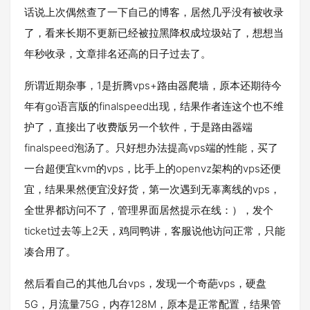
话说上次偶然查了一下自己的博客，居然几乎没有被收录
了，看来长期不更新已经被拉黑降权成垃圾站了，想想当
年秒收录，文章排名还高的日子过去了。
所谓近期杂事，1是折腾vps+路由器爬墙，原本还期待今
年有go语言版的finalspeed出现，结果作者连这个也不维
护了，直接出了收费版另一个软件，于是路由器端
finalspeed泡汤了。只好想办法提高vps端的性能，买了
一台超便宜kvm的vps，比手上的openvz架构的vps还便
宜，结果果然便宜没好货，第一次遇到无辜离线的vps，
全世界都访问不了，管理界面居然提示在线：），发个
ticket过去等上2天，鸡同鸭讲，客服说他访问正常，只能
凑合用了。
然后看自己的其他几台vps，发现一个奇葩vps，硬盘
5G，月流量75G，内存128M，原本是正常配置，结果管