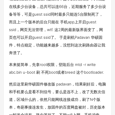
在线多少台设备，总共可以连66台，近期服务了多少台设
备等等，可是guest ssid同时最多只能连5台限制死了，
而且上一个版本的后台只能在 手机app上开启guest
ssid，网页无法管理，wtf. 这2周的最新版界面变了，网
页也可以开启guest ssid了。 于是刷机Padavan 华硕固
件，特点稳定，功能越来越多，没想到这次刷路由器让我
奔溃了。
本来挺简单，先拿root权限，登陆后台 mtd -r write
abc.bin u-boot 刷 不死boot或者breed 这个bootloader.
然后这里刷华硕固件修改版 padavan，结果刷好后，电脑
和手机要么是看不到信号，要么是连不上，改了无数次信
道，区域什么的，依然只能网线连接成功，刷了N个版
本，奇葩事接连发生，放固件的百度网盘被封，历史版本
一时半会没有，路由器挂了，不能wifi上网，手机没电，